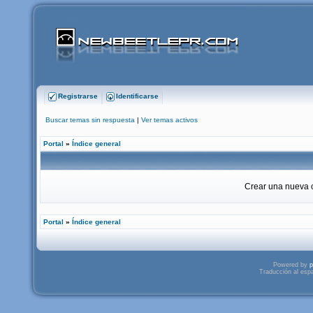
Registrarse
Identificarse
Buscar temas sin respuesta
|
Ver temas activos
Portal
»
Índice general
Crear una nueva c
Portal
»
Índice general
Powered by
p
Traducción al esp