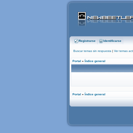
Registrarse
Identificarse
Buscar temas sin respuesta
|
Ver temas act
Portal
»
Índice general
Portal
»
Índice general