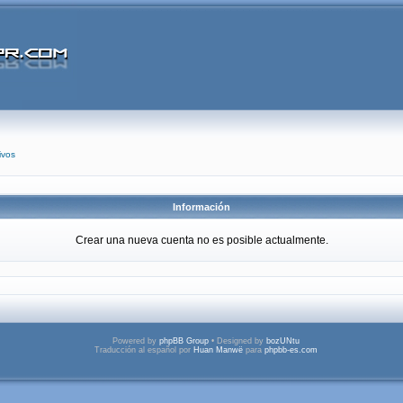
ivos
Información
Crear una nueva cuenta no es posible actualmente.
Powered by
phpBB Group
• Designed by
bozUNtu
Traducción al español por
Huan Manwë
para
phpbb-es.com