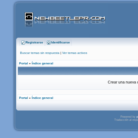
Registrarse
Identificarse
Buscar temas sin respuesta
|
Ver temas activos
Portal
»
Índice general
Crear una nueva c
Portal
»
Índice general
Powered by
p
Traducción al esp