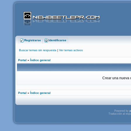
Registrarse
Identificarse
Buscar temas sin respuesta
|
Ver temas activos
Portal
»
Índice general
Crear una nueva c
Portal
»
Índice general
Powered by
p
Traducción al esp