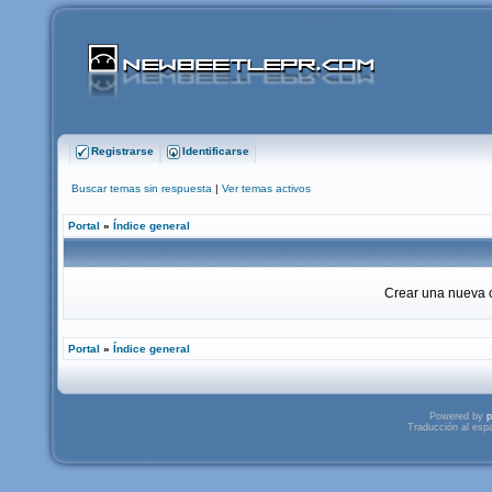
Registrarse
Identificarse
Buscar temas sin respuesta
|
Ver temas activos
Portal
»
Índice general
Crear una nueva c
Portal
»
Índice general
Powered by
p
Traducción al esp