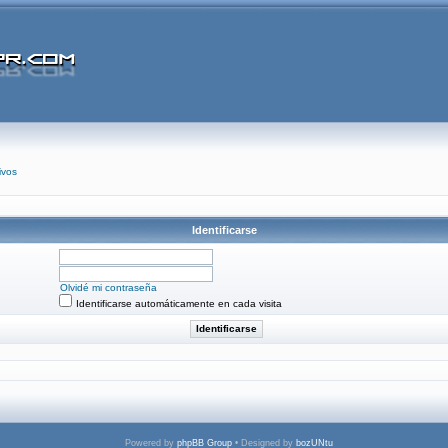
ivos
Identificarse
Olvidé mi contraseña
Identificarse automáticamente en cada visita
Powered by
phpBB Group
• Designed by
bozUNtu