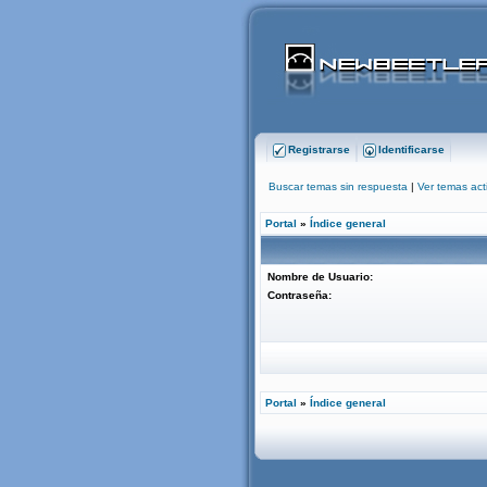
Registrarse
Identificarse
Buscar temas sin respuesta
|
Ver temas act
Portal
»
Índice general
Nombre de Usuario:
Contraseña:
Portal
»
Índice general