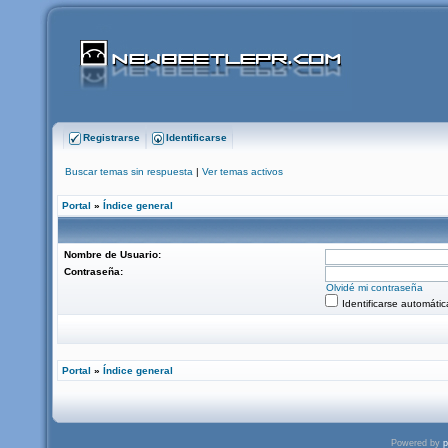
Registrarse
Identificarse
Buscar temas sin respuesta
|
Ver temas activos
Portal
»
Índice general
Nombre de Usuario:
Contraseña:
Olvidé mi contraseña
Identificarse automáti
Portal
»
Índice general
Powered by
p