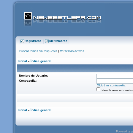
Registrarse
Identificarse
Buscar temas sin respuesta
|
Ver temas activos
Portal
»
Índice general
Nombre de Usuario:
Contraseña:
Olvidé mi contraseña
Identificarse automáti
Portal
»
Índice general
Powered by
p