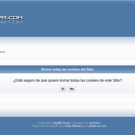
ivos
Borrar todas las cookies del Sitio
¿Está seguro de que quiere borrar todas las cookies de este Sitio?
Powered by
phpBB Group
• Designed by
bozUNtu
Traducción al español por
Huan Manwë
para
phpbb-es.com