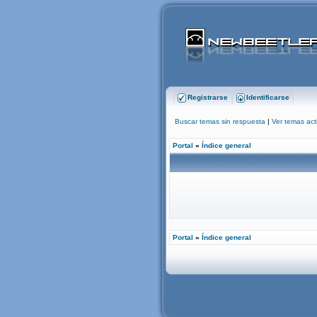
Registrarse
Identificarse
Buscar temas sin respuesta
|
Ver temas act
Portal
»
Índice general
Portal
»
Índice general