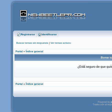
Registrarse
Identificarse
Buscar temas sin respuesta
|
Ver temas activos
Portal
»
Índice general
Borrar t
¿Está seguro de que quier
Portal
»
Índice general
Powered by
p
Traducción al esp