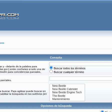
ivos
Consulta
ar y
-
delante de la palabra para
Buscar todos los términos
adas por
|
entre corchetes si solo una de
odín para coincidencias parciales.
Buscar cualquier término
parciales.
a buscar. Para agilizar puede buscar en
habilitar la búsqueda en los subforos (en
Opciones de búsqueda