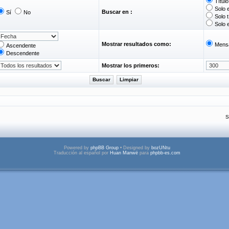
Títul
Solo 
Buscar en :
Sí
No
Solo t
Solo 
Mostrar resultados como:
Mens
Ascendente
Descendente
Mostrar los primeros:
S
Powered by
phpBB Group
• Designed by
bozUNtu
Traducción al español por
Huan Manwë
para
phpbb-es.com