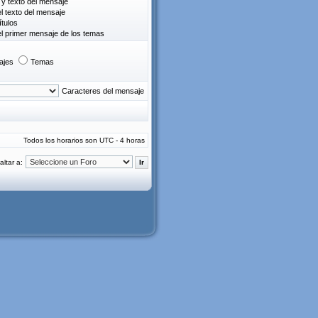
o y texto del mensaje
el texto del mensaje
ítulos
el primer mensaje de los temas
ajes
Temas
Caracteres del mensaje
Todos los horarios son UTC - 4 horas
altar a: