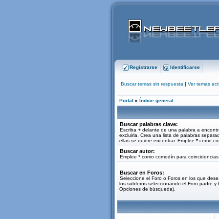
Registrarse
Identificarse
Buscar temas sin respuesta
|
Ver temas act
Portal
»
Índice general
Buscar palabras clave:
Escriba
+
delante de una palabra a encontr
excluirla. Crea una lista de palabras separ
ellas se quiere encontrar. Emplee
*
como com
Buscar autor:
Emplee * como comodín para coincidencias 
Buscar en Foros:
Seleccione el Foro o Foros en los que dese
los subforos seleccionando el Foro padre y 
Opciones de búsqueda).