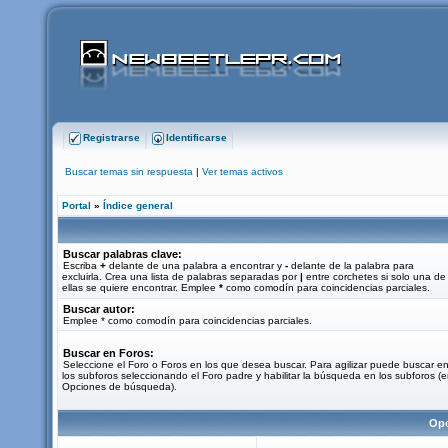
Registrarse
Identificarse
Buscar temas sin respuesta
|
Ver temas activos
Portal
»
Índice general
Buscar palabras clave:
Escriba
+
delante de una palabra a encontrar y
-
delante de la palabra para
excluirla. Crea una lista de palabras separadas por
|
entre corchetes si solo una de
ellas se quiere encontrar. Emplee
*
como comodín para coincidencias parciales.
Buscar autor:
Emplee * como comodín para coincidencias parciales.
Buscar en Foros:
Seleccione el Foro o Foros en los que desea buscar. Para agilizar puede buscar e
los subforos seleccionando el Foro padre y habilitar la búsqueda en los subforos (
Opciones de búsqueda).
Opc