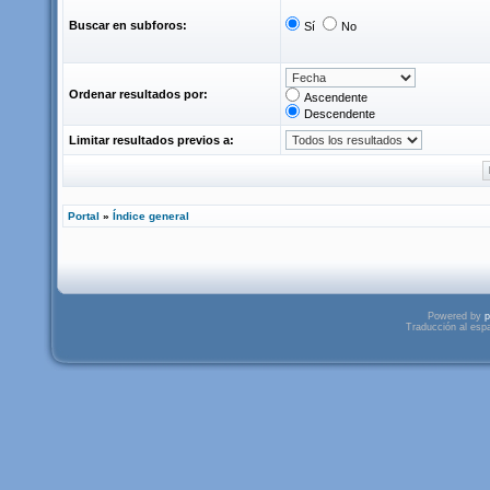
Buscar en subforos:
Sí
No
Ordenar resultados por:
Ascendente
Descendente
Limitar resultados previos a:
Portal
»
Índice general
Powered by
p
Traducción al esp