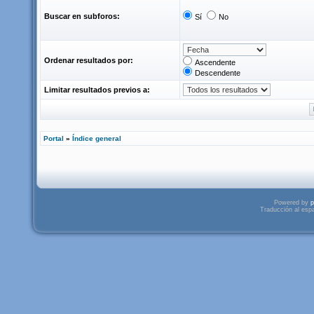
Buscar en subforos:
Sí
No
Ordenar resultados por:
Ascendente
Descendente
Limitar resultados previos a:
Portal
»
Índice general
Powered by
p
Traducción al esp