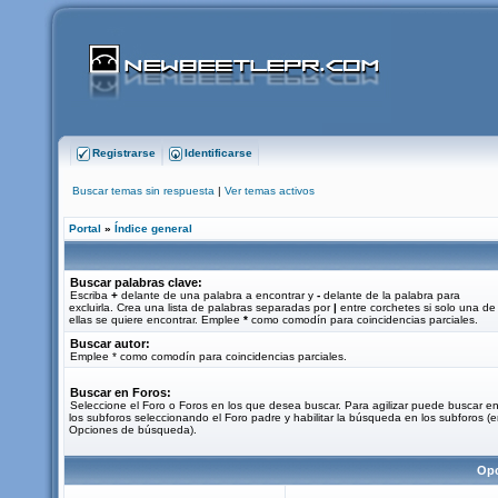
Registrarse
Identificarse
Buscar temas sin respuesta
|
Ver temas activos
Portal
»
Índice general
Buscar palabras clave:
Escriba
+
delante de una palabra a encontrar y
-
delante de la palabra para
excluirla. Crea una lista de palabras separadas por
|
entre corchetes si solo una de
ellas se quiere encontrar. Emplee
*
como comodín para coincidencias parciales.
Buscar autor:
Emplee * como comodín para coincidencias parciales.
Buscar en Foros:
Seleccione el Foro o Foros en los que desea buscar. Para agilizar puede buscar e
los subforos seleccionando el Foro padre y habilitar la búsqueda en los subforos (
Opciones de búsqueda).
Opc