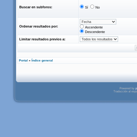
Buscar en subforos:
Sí
No
Ordenar resultados por:
Ascendente
Descendente
Limitar resultados previos a:
Portal
»
Índice general
Powered by
p
Traducción al esp