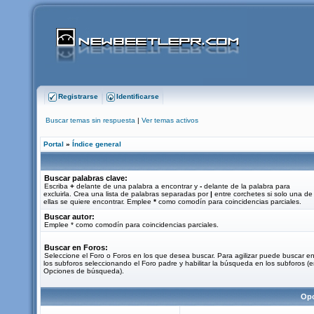
Registrarse
Identificarse
Buscar temas sin respuesta
|
Ver temas activos
Portal
»
Índice general
Buscar palabras clave:
Escriba
+
delante de una palabra a encontrar y
-
delante de la palabra para
excluirla. Crea una lista de palabras separadas por
|
entre corchetes si solo una de
ellas se quiere encontrar. Emplee
*
como comodín para coincidencias parciales.
Buscar autor:
Emplee * como comodín para coincidencias parciales.
Buscar en Foros:
Seleccione el Foro o Foros en los que desea buscar. Para agilizar puede buscar e
los subforos seleccionando el Foro padre y habilitar la búsqueda en los subforos (
Opciones de búsqueda).
Opc