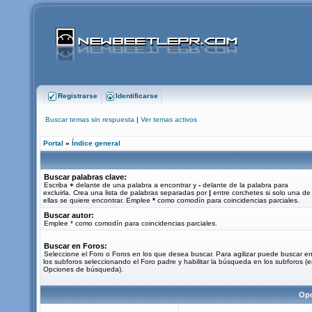
Registrarse
Identificarse
Buscar temas sin respuesta
|
Ver temas activos
Portal
»
Índice general
Buscar palabras clave:
Escriba
+
delante de una palabra a encontrar y
-
delante de la palabra para
excluirla. Crea una lista de palabras separadas por
|
entre corchetes si solo una de
ellas se quiere encontrar. Emplee
*
como comodín para coincidencias parciales.
Buscar autor:
Emplee * como comodín para coincidencias parciales.
Buscar en Foros:
Seleccione el Foro o Foros en los que desea buscar. Para agilizar puede buscar e
los subforos seleccionando el Foro padre y habilitar la búsqueda en los subforos (
Opciones de búsqueda).
Opc