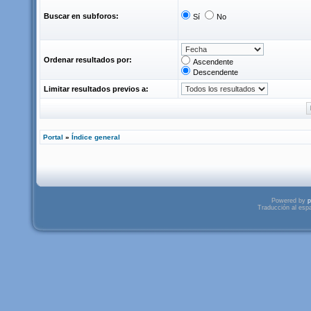
Buscar en subforos:
Sí
No
Ordenar resultados por:
Ascendente
Descendente
Limitar resultados previos a:
Portal
»
Índice general
Powered by
p
Traducción al esp