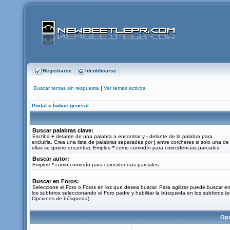
Registrarse
Identificarse
Buscar temas sin respuesta
|
Ver temas activos
Portal
»
Índice general
Buscar palabras clave:
Escriba
+
delante de una palabra a encontrar y
-
delante de la palabra para
excluirla. Crea una lista de palabras separadas por
|
entre corchetes si solo una de
ellas se quiere encontrar. Emplee
*
como comodín para coincidencias parciales.
Buscar autor:
Emplee * como comodín para coincidencias parciales.
Buscar en Foros:
Seleccione el Foro o Foros en los que desea buscar. Para agilizar puede buscar e
los subforos seleccionando el Foro padre y habilitar la búsqueda en los subforos (
Opciones de búsqueda).
Opc