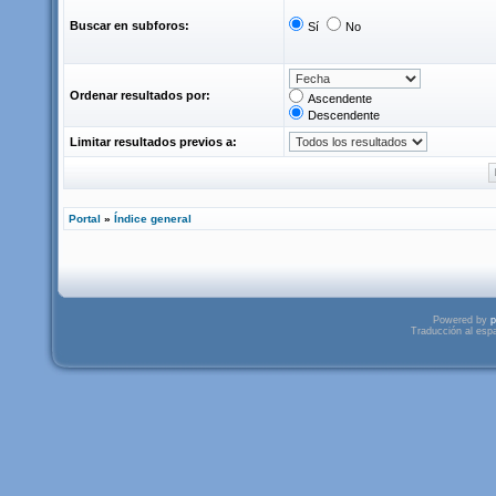
Buscar en subforos:
Sí
No
Ordenar resultados por:
Ascendente
Descendente
Limitar resultados previos a:
Portal
»
Índice general
Powered by
p
Traducción al esp