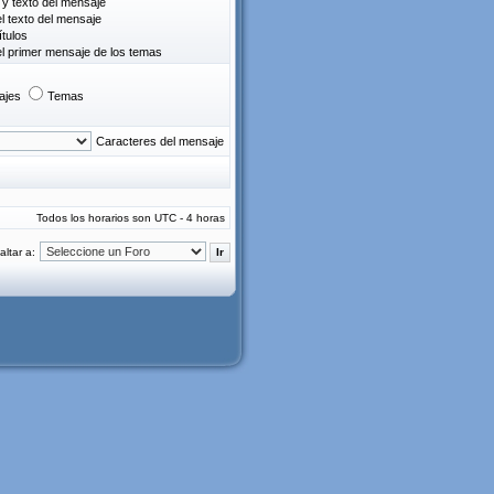
o y texto del mensaje
el texto del mensaje
ítulos
el primer mensaje de los temas
ajes
Temas
Caracteres del mensaje
Todos los horarios son UTC - 4 horas
altar a: