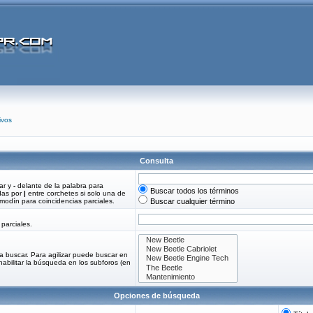
ivos
Consulta
ar y
-
delante de la palabra para
Buscar todos los términos
adas por
|
entre corchetes si solo una de
odín para coincidencias parciales.
Buscar cualquier término
parciales.
a buscar. Para agilizar puede buscar en
habilitar la búsqueda en los subforos (en
Opciones de búsqueda