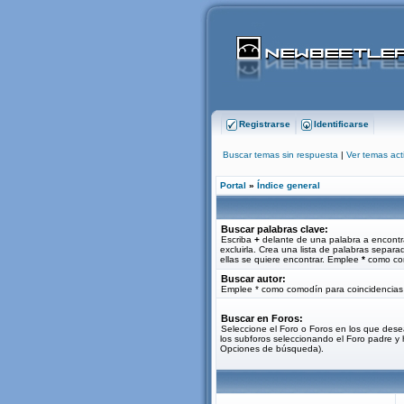
Registrarse
Identificarse
Buscar temas sin respuesta
|
Ver temas act
Portal
»
Índice general
Buscar palabras clave:
Escriba
+
delante de una palabra a encontr
excluirla. Crea una lista de palabras separ
ellas se quiere encontrar. Emplee
*
como com
Buscar autor:
Emplee * como comodín para coincidencias 
Buscar en Foros:
Seleccione el Foro o Foros en los que dese
los subforos seleccionando el Foro padre y 
Opciones de búsqueda).