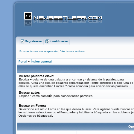
Registrarse
Identificarse
Buscar temas sin respuesta
|
Ver temas activos
Portal
»
Índice general
Buscar palabras clave:
Escriba
+
delante de una palabra a encontrar y
-
delante de la palabra para
excluirla. Crea una lista de palabras separadas por
|
entre corchetes si solo una de
ellas se quiere encontrar. Emplee
*
como comodín para coincidencias parciales.
Buscar autor:
Emplee * como comodín para coincidencias parciales.
Buscar en Foros:
Seleccione el Foro o Foros en los que desea buscar. Para agilizar puede buscar e
los subforos seleccionando el Foro padre y habilitar la búsqueda en los subforos (
Opciones de búsqueda).
Opc