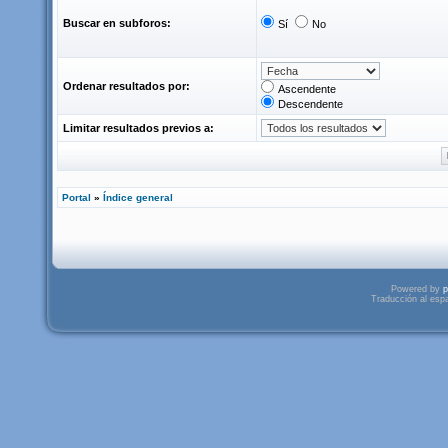
Buscar en subforos:
Sí
No
Ordenar resultados por:
Ascendente
Descendente
Limitar resultados previos a:
Portal
»
Índice general
Powered by
p
Traducción al esp