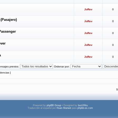
JoRev
0
(Pasajero)
JoRev
0
 Passenger
JoRev
0
over
JoRev
0
a
JoRev
0
nsajes previos:
Ordenar por:
dencias ]
S
Powered by
phpBB Group
• Designed by
bozUNtu
Traducción al español por
Huan Manwë
para
phpbb-es.com