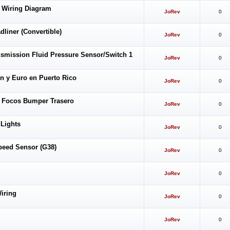
 Wiring Diagram
JoRev
0
liner (Convertible)
JoRev
0
smission Fluid Pressure Sensor/Switch 1
JoRev
0
n y Euro en Puerto Rico
JoRev
0
 Focos Bumper Trasero
JoRev
0
 Lights
JoRev
0
eed Sensor (G38)
JoRev
0
JoRev
0
iring
JoRev
0
JoRev
0