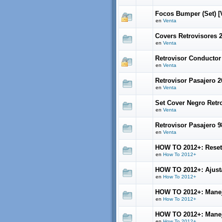
Focos Bumper (Set) [
en
Venta
Covers Retrovisores 
en
Venta
Retrovisor Conductor 
en
Venta
Retrovisor Pasajero 2
en
Venta
Set Cover Negro Retro
en
Venta
Retrovisor Pasajero 9
en
Venta
HOW TO 2012+: Reset
en
How To 2012+
HOW TO 2012+: Ajustar
en
How To 2012+
HOW TO 2012+: Manej
en
How To 2012+
HOW TO 2012+: Manejo
en
How To 2012+