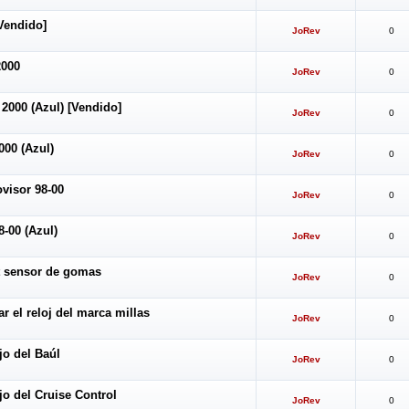
Vendido]
JoRev
0
2000
JoRev
0
2000 (Azul) [Vendido]
JoRev
0
000 (Azul)
JoRev
0
visor 98-00
JoRev
0
8-00 (Azul)
JoRev
0
 sensor de gomas
JoRev
0
 el reloj del marca millas
JoRev
0
o del Baúl
JoRev
0
 del Cruise Control
JoRev
0