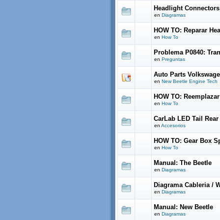
Headlight Connectors
en
Diagramas
HOW TO: Reparar Head
en
How To
Problema P0840: Tran
en
Preguntas
Auto Parts Volkswage
en
New Beetle Engine Tech
HOW TO: Reemplazar
en
How To
CarLab LED Tail Rear
en
Accesorios
HOW TO: Gear Box Sp
en
How To
Manual: The Beetle
en
Diagramas
Diagrama Cableria / W
en
Diagramas
Manual: New Beetle
en
Diagramas