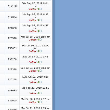
Vie Sep 06, 2019 8:44
117150
pm
JoRev
Vie Ago 09, 2019 6:33
117324
pm
JoRev
Vie Ago 02, 2019 4:57
121858
pm
JoRev
Mar Jul 30, 2019 1:55 am
120570
JoRev
Mar Jul 30, 2019 12:54
150661
am
JoRev
Sab Jul 13, 2019 9:43
133209
pm
JoRev
Jue Jul 04, 2019 7:14 pm
129318
JoRev
Lun Jun 17, 2019 8:10
125248
am
JoRev
Mié Feb 20, 2019 10:59
143635
pm
JoRev
Mié Dic 26, 2018 7:57 pm
132665
JoRev
Mar Dic 11, 2018 9:05 am
122538