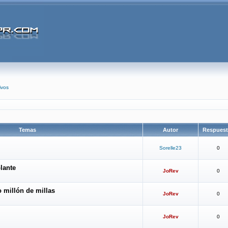
ivos
Temas
Autor
Respues
Sorelle23
0
lante
JoRev
0
 millón de millas
JoRev
0
JoRev
0