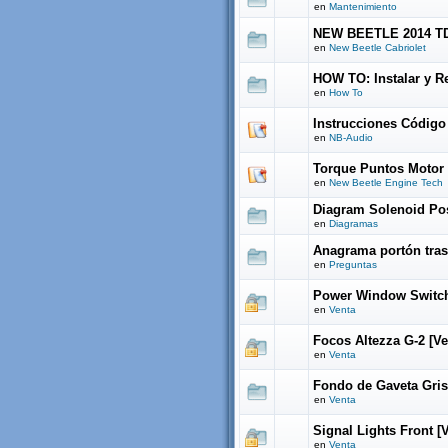
en
Mantenimiento
NEW BEETLE 2014 T
en
New Beetle Cabriolet
HOW TO: Instalar y 
en
How To
Instrucciones Código
en
NB-Audio
Torque Puntos Motor 
en
New Beetle Engine Tech
Diagram Solenoid Pos
en
Diagramas
Anagrama portón tras
en
Preguntas
Power Window Switch 
en
Venta
Focos Altezza G-2 [V
en
Venta
Fondo de Gaveta Gris
en
Venta
Signal Lights Front [
en
Venta