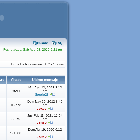
Buscar
FAQ
Fecha actual Sab Ago 08, 2026 2:21 pm
Todos los horarios son UTC - 4 horas
tas
Vistas
Último mensaje
Mar Ago 22, 2023 3:13
79211
pm
Sorelle23
Dom May 29, 2022 8:49
112578
pm
JoRev
Jue Feb 11, 2021 12:54
72969
pm
JoRev
Dom Abr 19, 2020 6:12
121888
pm
JoRev