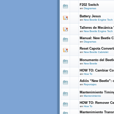
F202 Switch
en
Diagramas
Battery Jesus
en
New Beetle Engine Tech
Talleres de Mecánica
en
New Beetle Engine Tech
Manual: New Beetle C
en
Diagramas
Reset Capota Convert
en
New Beetle Cabriolet
Monumento del Beetl
en
New Beetle
HOW TO: Cambiar Con
en
How To
Adiós “New Beetle”: 
en
Reportajes
Mantenimiento Timing
en
Mantenimiento
HOW TO: Remover Ce
en
How To
Mantenimiento Trans