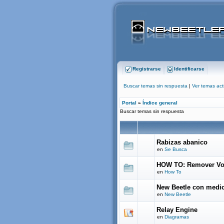
Registrarse
Identificarse
Buscar temas sin respuesta
|
Ver temas act
Portal
»
Índice general
Buscar temas sin respuesta
Rabizas abanico
en
Se Busca
HOW TO: Remover Vo
en
How To
New Beetle con medio
en
New Beetle
Relay Engine
en
Diagramas