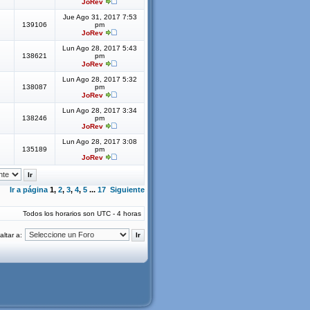
JoRev
Jue Ago 31, 2017 7:53
139106
pm
JoRev
Lun Ago 28, 2017 5:43
138621
pm
JoRev
Lun Ago 28, 2017 5:32
138087
pm
JoRev
Lun Ago 28, 2017 3:34
138246
pm
JoRev
Lun Ago 28, 2017 3:08
135189
pm
JoRev
Ir a página
1
,
2
,
3
,
4
,
5
...
17
Siguiente
Todos los horarios son UTC - 4 horas
altar a: