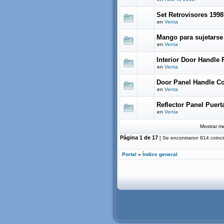
Set Retrovisores 1998
en
Venta
Mango para sujetarse 
en
Venta
Interior Door Handle
en
Venta
Door Panel Handle C
en
Venta
Reflector Panel Puert
en
Venta
Mostrar me
Página
1
de
17
[ Se encontraron 814 coinci
Portal
»
Índice general