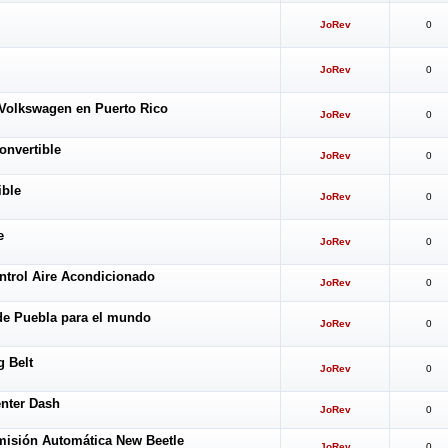
JoRev
0
JoRev
0
 Volkswagen en Puerto Rico
JoRev
0
onvertible
JoRev
0
ible
JoRev
0
e
JoRev
0
trol Aire Acondicionado
JoRev
0
de Puebla para el mundo
JoRev
0
 Belt
JoRev
0
nter Dash
JoRev
0
misión Automática New Beetle
JoRev
0