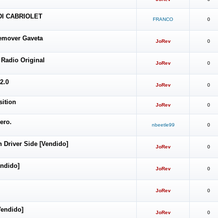
DI CABRIOLET
FRANCO
0
Remover Gaveta
JoRev
0
 Radio Original
JoRev
0
2.0
JoRev
0
ition
JoRev
0
ero.
nbeetle99
0
Driver Side [Vendido]
JoRev
0
endido]
JoRev
0
JoRev
0
Vendido]
JoRev
0