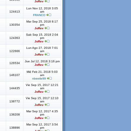
JoRev
Lun Nov 12, 2018 3:05
124413
am
FRANCO
Mar Sep 25, 2018 8:17
130354
pm
JoRev
Sab Sep 15, 2018 2:04
124363
pm
JoRev
Lun Ago 27, 2018 7:01
122666
am
JoRev
Jue Jul 12, 2018 3:16 pm
126534
JoRev
Mié Feb 21, 2018 5:03
146107
am
nbeetle99
Vie Sep 15, 2017 12:21
144435
am
JoRev
Vie Sep 15, 2017 12:10
138772
am
JoRev
Mar Sep 12, 2017 4:35
138208
pm
JoRev
Mar Sep 12, 2017 3:54
138896
pm