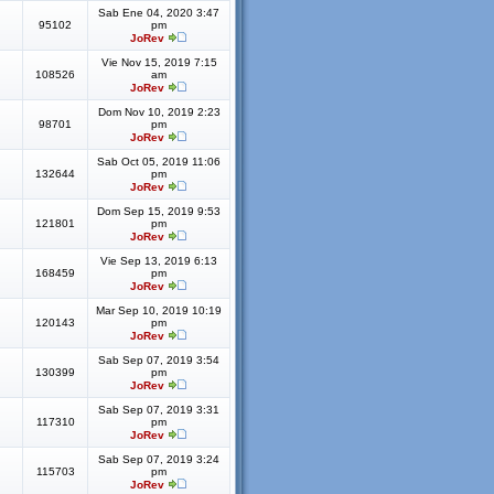
Sab Ene 04, 2020 3:47
95102
pm
JoRev
Vie Nov 15, 2019 7:15
108526
am
JoRev
Dom Nov 10, 2019 2:23
98701
pm
JoRev
Sab Oct 05, 2019 11:06
132644
pm
JoRev
Dom Sep 15, 2019 9:53
121801
pm
JoRev
Vie Sep 13, 2019 6:13
168459
pm
JoRev
Mar Sep 10, 2019 10:19
120143
pm
JoRev
Sab Sep 07, 2019 3:54
130399
pm
JoRev
Sab Sep 07, 2019 3:31
117310
pm
JoRev
Sab Sep 07, 2019 3:24
115703
pm
JoRev