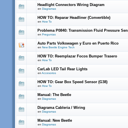
Headlight Connectors Wiring Diagram
en
Diagramas
HOW TO: Reparar Headliner (Convertible)
en
How To
Problema P0840: Transmission Fluid Pressure Sen
en
Preguntas
Auto Parts Volkswagen y Euro en Puerto Rico
en
New Beetle Engine Tech
HOW TO: Reemplazar Focos Bumper Trasero
en
How To
CarLab LED Tail Rear Lights
en
Accesorios
HOW TO: Gear Box Speed Sensor (G38)
en
How To
Manual: The Beetle
en
Diagramas
Diagrama Cableria / Wiring
en
Diagramas
Manual: New Beetle
en
Diagramas