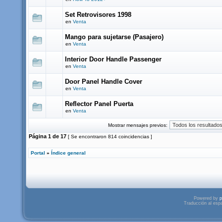
Set Retrovisores 1998
en
Venta
Mango para sujetarse (Pasajero)
en
Venta
Interior Door Handle Passenger
en
Venta
Door Panel Handle Cover
en
Venta
Reflector Panel Puerta
en
Venta
Mostrar mensajes previos:
Página
1
de
17
[ Se encontraron 814 coincidencias ]
Portal
»
Índice general
Powered by
p
Traducción al esp