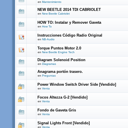
en
Mantenimiento
NEW BEETLE 2014 TDI CABRIOLET
en
New Beetle Cabriolet
HOW TO: Instalar y Remover Gaveta
en
How To
Instrucciones Código Radio Original
en
NB-Audio
Torque Puntos Motor 2.0
en
New Beetle Engine Tech
Diagram Solenoid Position
en
Diagramas
Anagrama portón trasero.
en
Preguntas
Power Window Switch Driver Side [Vendido]
en
Venta
Focos Altezza G-2 [Vendido]
en
Venta
Fondo de Gaveta Gris
en
Venta
Signal Lights Front [Vendido]
en
Venta