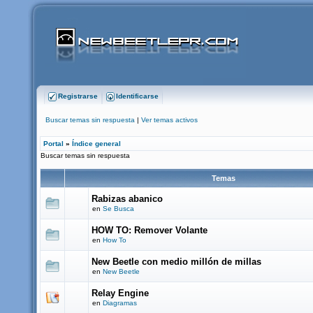
Registrarse
Identificarse
Buscar temas sin respuesta
|
Ver temas activos
Portal
»
Índice general
Buscar temas sin respuesta
Temas
Rabizas abanico
en
Se Busca
HOW TO: Remover Volante
en
How To
New Beetle con medio millón de millas
en
New Beetle
Relay Engine
en
Diagramas