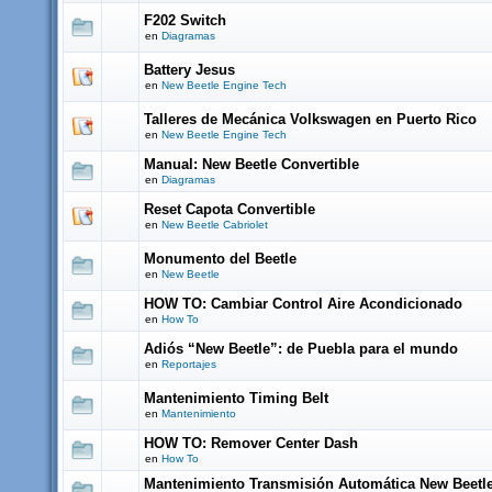
F202 Switch
en
Diagramas
Battery Jesus
en
New Beetle Engine Tech
Talleres de Mecánica Volkswagen en Puerto Rico
en
New Beetle Engine Tech
Manual: New Beetle Convertible
en
Diagramas
Reset Capota Convertible
en
New Beetle Cabriolet
Monumento del Beetle
en
New Beetle
HOW TO: Cambiar Control Aire Acondicionado
en
How To
Adiós “New Beetle”: de Puebla para el mundo
en
Reportajes
Mantenimiento Timing Belt
en
Mantenimiento
HOW TO: Remover Center Dash
en
How To
Mantenimiento Transmisión Automática New Beetl