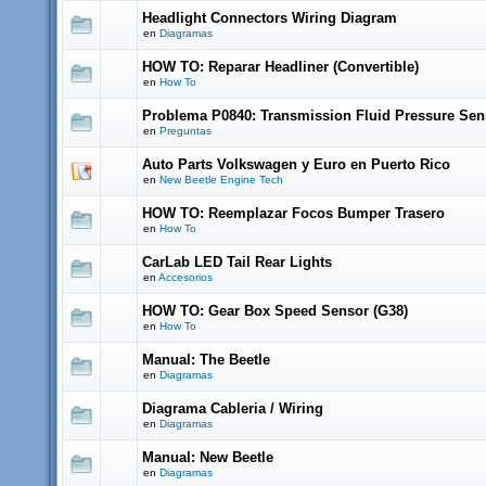
Headlight Connectors Wiring Diagram
en
Diagramas
HOW TO: Reparar Headliner (Convertible)
en
How To
Problema P0840: Transmission Fluid Pressure Sen
en
Preguntas
Auto Parts Volkswagen y Euro en Puerto Rico
en
New Beetle Engine Tech
HOW TO: Reemplazar Focos Bumper Trasero
en
How To
CarLab LED Tail Rear Lights
en
Accesorios
HOW TO: Gear Box Speed Sensor (G38)
en
How To
Manual: The Beetle
en
Diagramas
Diagrama Cableria / Wiring
en
Diagramas
Manual: New Beetle
en
Diagramas