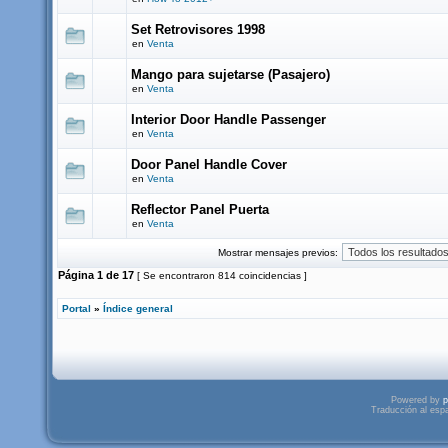
Set Retrovisores 1998
en
Venta
Mango para sujetarse (Pasajero)
en
Venta
Interior Door Handle Passenger
en
Venta
Door Panel Handle Cover
en
Venta
Reflector Panel Puerta
en
Venta
Mostrar mensajes previos:
Página
1
de
17
[ Se encontraron 814 coincidencias ]
Portal
»
Índice general
Powered by
p
Traducción al esp