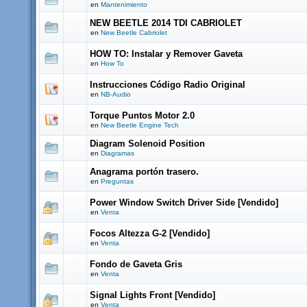
en
Mantenimiento
NEW BEETLE 2014 TDI CABRIOLET
en
New Beetle Cabriolet
HOW TO: Instalar y Remover Gaveta
en
How To
Instrucciones Código Radio Original
en
NB-Audio
Torque Puntos Motor 2.0
en
New Beetle Engine Tech
Diagram Solenoid Position
en
Diagramas
Anagrama portón trasero.
en
Preguntas
Power Window Switch Driver Side [Vendido]
en
Venta
Focos Altezza G-2 [Vendido]
en
Venta
Fondo de Gaveta Gris
en
Venta
Signal Lights Front [Vendido]
en
Venta