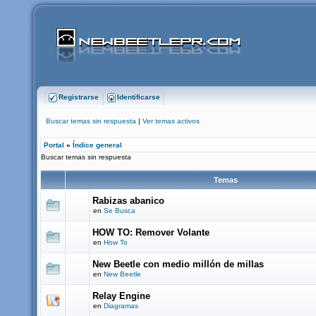
Registrarse
Identificarse
Buscar temas sin respuesta
|
Ver temas activos
Portal
»
Índice general
Buscar temas sin respuesta
Temas
Rabizas abanico
en
Se Busca
HOW TO: Remover Volante
en
How To
New Beetle con medio millón de millas
en
New Beetle
Relay Engine
en
Diagramas