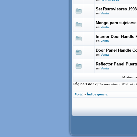
Set Retrovisores 1998
en
Venta
Mango para sujetarse 
en
Venta
Interior Door Handle
en
Venta
Door Panel Handle C
en
Venta
Reflector Panel Puert
en
Venta
Mostrar me
Página
1
de
17
[ Se encontraron 814 coinci
Portal
»
Índice general