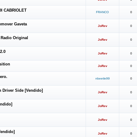
DI CABRIOLET
FRANCO
0
Remover Gaveta
JoRev
0
 Radio Original
JoRev
0
2.0
JoRev
0
ition
JoRev
0
ero.
nbeetle99
0
Driver Side [Vendido]
JoRev
0
endido]
JoRev
0
JoRev
0
Vendido]
JoRev
0