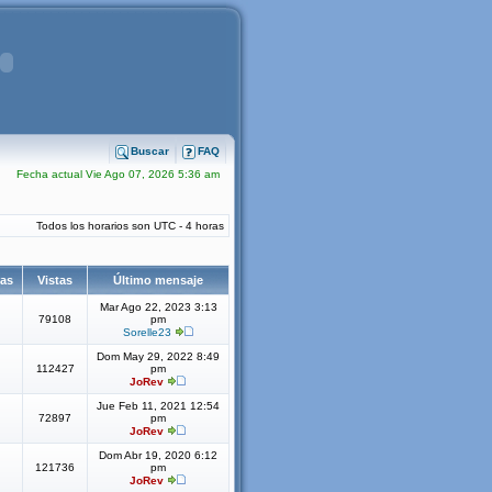
Buscar
FAQ
Fecha actual Vie Ago 07, 2026 5:36 am
Todos los horarios son UTC - 4 horas
tas
Vistas
Último mensaje
Mar Ago 22, 2023 3:13
79108
pm
Sorelle23
Dom May 29, 2022 8:49
112427
pm
JoRev
Jue Feb 11, 2021 12:54
72897
pm
JoRev
Dom Abr 19, 2020 6:12
121736
pm
JoRev