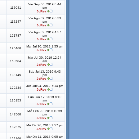
Vie Sep 06, 2019 8:44
117041
pm
JoRev
Vie Ago 09, 2019 6:33
117247
pm
JoRev
Vie Ago 02, 2019 4:57
121787
pm
JoRev
Mar Jul 30, 2019 1:55 am
120460
JoRev
Mar Jul 30, 2019 12:54
150584
am
JoRev
Sab Jul 13, 2019 9:43
133145
pm
JoRev
Jue Jul 04, 2019 7:14 pm
129234
JoRev
Lun Jun 17, 2019 8:10
125153
am
JoRev
Mié Feb 20, 2019 10:59
143560
pm
JoRev
Mié Dic 26, 2018 7:57 pm
132575
JoRev
Mar Dic 11, 2018 9:05 am
122460