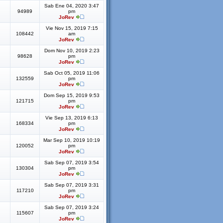
Sab Ene 04, 2020 3:47
94989
pm
JoRev
Vie Nov 15, 2019 7:15
108442
am
JoRev
Dom Nov 10, 2019 2:23
98628
pm
JoRev
Sab Oct 05, 2019 11:06
132559
pm
JoRev
Dom Sep 15, 2019 9:53
121715
pm
JoRev
Vie Sep 13, 2019 6:13
168334
pm
JoRev
Mar Sep 10, 2019 10:19
120052
pm
JoRev
Sab Sep 07, 2019 3:54
130304
pm
JoRev
Sab Sep 07, 2019 3:31
117210
pm
JoRev
Sab Sep 07, 2019 3:24
115607
pm
JoRev