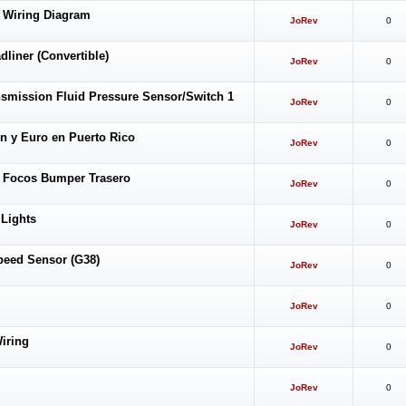
 Wiring Diagram
JoRev
0
liner (Convertible)
JoRev
0
smission Fluid Pressure Sensor/Switch 1
JoRev
0
n y Euro en Puerto Rico
JoRev
0
 Focos Bumper Trasero
JoRev
0
 Lights
JoRev
0
eed Sensor (G38)
JoRev
0
JoRev
0
iring
JoRev
0
JoRev
0