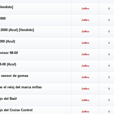
Vendido]
JoRev
0
2000
JoRev
0
2000 (Azul) [Vendido]
JoRev
0
000 (Azul)
JoRev
0
visor 98-00
JoRev
0
8-00 (Azul)
JoRev
0
 sensor de gomas
JoRev
0
 el reloj del marca millas
JoRev
0
o del Baúl
JoRev
0
 del Cruise Control
JoRev
0