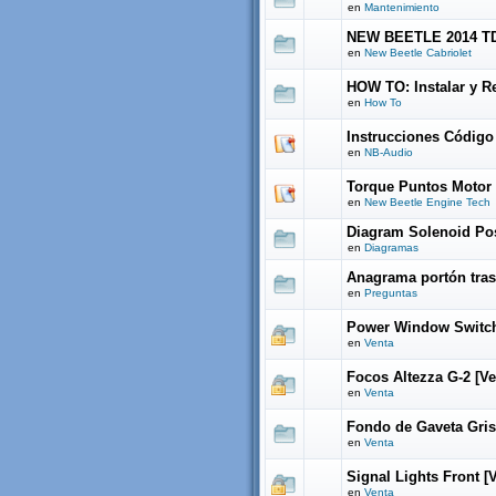
en
Mantenimiento
NEW BEETLE 2014 T
en
New Beetle Cabriolet
HOW TO: Instalar y 
en
How To
Instrucciones Código
en
NB-Audio
Torque Puntos Motor 
en
New Beetle Engine Tech
Diagram Solenoid Pos
en
Diagramas
Anagrama portón tras
en
Preguntas
Power Window Switch 
en
Venta
Focos Altezza G-2 [V
en
Venta
Fondo de Gaveta Gris
en
Venta
Signal Lights Front [
en
Venta