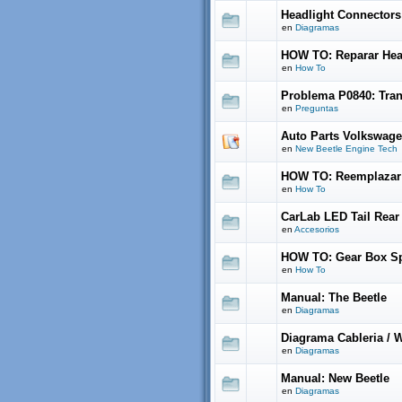
Headlight Connectors
en
Diagramas
HOW TO: Reparar Head
en
How To
Problema P0840: Tran
en
Preguntas
Auto Parts Volkswage
en
New Beetle Engine Tech
HOW TO: Reemplazar
en
How To
CarLab LED Tail Rear
en
Accesorios
HOW TO: Gear Box Sp
en
How To
Manual: The Beetle
en
Diagramas
Diagrama Cableria / W
en
Diagramas
Manual: New Beetle
en
Diagramas