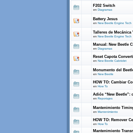
F202 Switch
en
Diagramas
Battery Jesus
en
New Beetle Engine Tech
Talleres de Mecánica
en
New Beetle Engine Tech
Manual: New Beetle C
en
Diagramas
Reset Capota Convert
en
New Beetle Cabriolet
Monumento del Beetl
en
New Beetle
HOW TO: Cambiar Con
en
How To
Adiós “New Beetle”: 
en
Reportajes
Mantenimiento Timing
en
Mantenimiento
HOW TO: Remover Ce
en
How To
Mantenimiento Trans