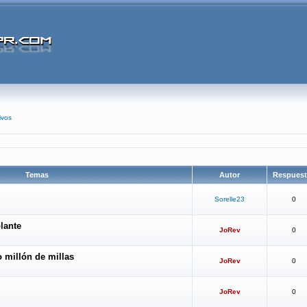
ivos
Temas
Autor
Respues
Sorelle23
0
lante
JoRev
0
 millón de millas
JoRev
0
JoRev
0