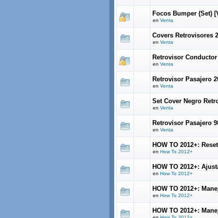
Focos Bumper (Set) [
en
Venta
Covers Retrovisores 
en
Venta
Retrovisor Conductor 
en
Venta
Retrovisor Pasajero 2
en
Venta
Set Cover Negro Retro
en
Venta
Retrovisor Pasajero 9
en
Venta
HOW TO 2012+: Reset
en
How To 2012+
HOW TO 2012+: Ajustar
en
How To 2012+
HOW TO 2012+: Manej
en
How To 2012+
HOW TO 2012+: Manejo
en
How To 2012+