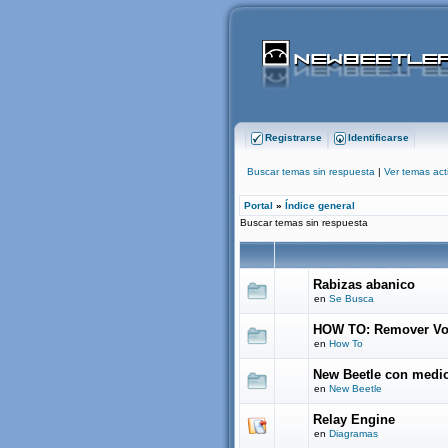
Registrarse
Identificarse
Buscar temas sin respuesta
|
Ver temas act
Portal
»
Índice general
Buscar temas sin respuesta
Rabizas abanico
en
Se Busca
HOW TO: Remover Vo
en
How To
New Beetle con medio
en
New Beetle
Relay Engine
en
Diagramas