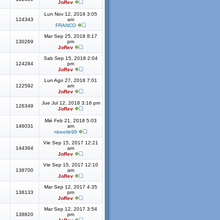
JoRev
Lun Nov 12, 2018 3:05
124343
am
FRANCO
Mar Sep 25, 2018 8:17
130269
pm
JoRev
Sab Sep 15, 2018 2:04
124284
pm
JoRev
Lun Ago 27, 2018 7:01
122592
am
JoRev
Jue Jul 12, 2018 3:16 pm
126349
JoRev
Mié Feb 21, 2018 5:03
146031
am
nbeetle99
Vie Sep 15, 2017 12:21
144364
am
JoRev
Vie Sep 15, 2017 12:10
138700
am
JoRev
Mar Sep 12, 2017 4:35
138133
pm
JoRev
Mar Sep 12, 2017 3:54
138820
pm