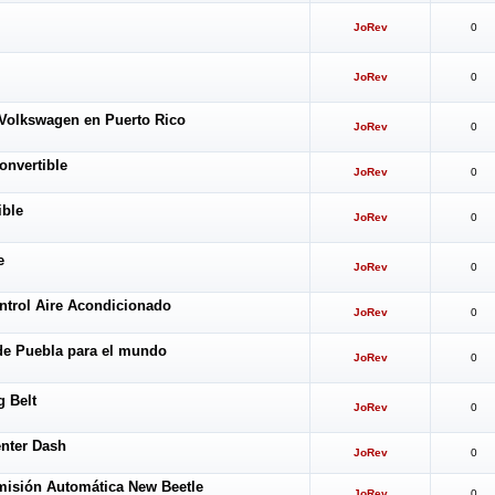
JoRev
0
JoRev
0
 Volkswagen en Puerto Rico
JoRev
0
onvertible
JoRev
0
ible
JoRev
0
e
JoRev
0
trol Aire Acondicionado
JoRev
0
de Puebla para el mundo
JoRev
0
 Belt
JoRev
0
nter Dash
JoRev
0
misión Automática New Beetle
JoRev
0