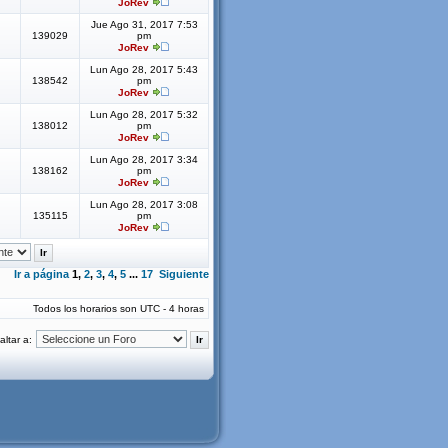
JoRev
Jue Ago 31, 2017 7:53
139029
pm
JoRev
Lun Ago 28, 2017 5:43
138542
pm
JoRev
Lun Ago 28, 2017 5:32
138012
pm
JoRev
Lun Ago 28, 2017 3:34
138162
pm
JoRev
Lun Ago 28, 2017 3:08
135115
pm
JoRev
Ir a página
1
,
2
,
3
,
4
,
5
...
17
Siguiente
Todos los horarios son UTC - 4 horas
altar a: