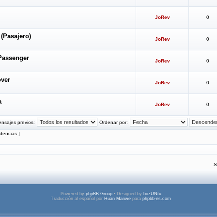
JoRev
0
(Pasajero)
JoRev
0
 Passenger
JoRev
0
over
JoRev
0
a
JoRev
0
nsajes previos:
Ordenar por:
dencias ]
S
Powered by
phpBB Group
• Designed by
bozUNtu
Traducción al español por
Huan Manwë
para
phpbb-es.com