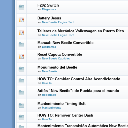
F202 Switch
en
Diagramas
Battery Jesus
en
New Beetle Engine Tech
Talleres de Mecánica Volkswagen en Puerto Rico
en
New Beetle Engine Tech
Manual: New Beetle Convertible
en
Diagramas
Reset Capota Convertible
en
New Beetle Cabriolet
Monumento del Beetle
en
New Beetle
HOW TO: Cambiar Control Aire Acondicionado
en
How To
Adiós “New Beetle”: de Puebla para el mundo
en
Reportajes
Mantenimiento Timing Belt
en
Mantenimiento
HOW TO: Remover Center Dash
en
How To
Mantenimiento Transmisión Automática New Beetl