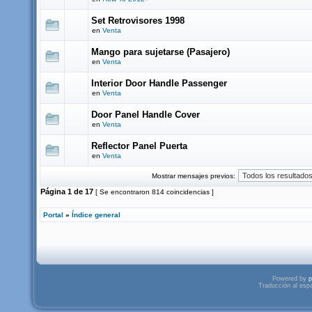
Set Retrovisores 1998
en
Venta
Mango para sujetarse (Pasajero)
en
Venta
Interior Door Handle Passenger
en
Venta
Door Panel Handle Cover
en
Venta
Reflector Panel Puerta
en
Venta
Mostrar mensajes previos:
Página
1
de
17
[ Se encontraron 814 coincidencias ]
Portal
»
Índice general
Powered by
p
Traducción al esp