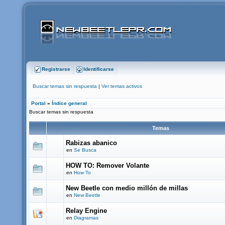
Registrarse
Identificarse
Buscar temas sin respuesta
|
Ver temas activos
Portal
»
Índice general
Buscar temas sin respuesta
Temas
Rabizas abanico
en
Se Busca
HOW TO: Remover Volante
en
How To
New Beetle con medio millón de millas
en
New Beetle
Relay Engine
en
Diagramas