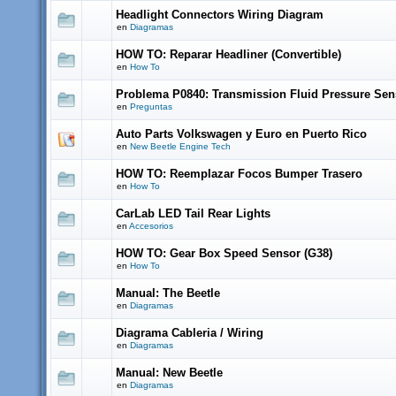
Headlight Connectors Wiring Diagram
en
Diagramas
HOW TO: Reparar Headliner (Convertible)
en
How To
Problema P0840: Transmission Fluid Pressure Sen
en
Preguntas
Auto Parts Volkswagen y Euro en Puerto Rico
en
New Beetle Engine Tech
HOW TO: Reemplazar Focos Bumper Trasero
en
How To
CarLab LED Tail Rear Lights
en
Accesorios
HOW TO: Gear Box Speed Sensor (G38)
en
How To
Manual: The Beetle
en
Diagramas
Diagrama Cableria / Wiring
en
Diagramas
Manual: New Beetle
en
Diagramas