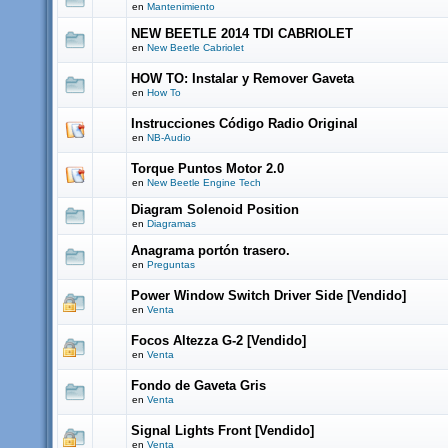
en
Mantenimiento
NEW BEETLE 2014 TDI CABRIOLET
en
New Beetle Cabriolet
HOW TO: Instalar y Remover Gaveta
en
How To
Instrucciones Código Radio Original
en
NB-Audio
Torque Puntos Motor 2.0
en
New Beetle Engine Tech
Diagram Solenoid Position
en
Diagramas
Anagrama portón trasero.
en
Preguntas
Power Window Switch Driver Side [Vendido]
en
Venta
Focos Altezza G-2 [Vendido]
en
Venta
Fondo de Gaveta Gris
en
Venta
Signal Lights Front [Vendido]
en
Venta