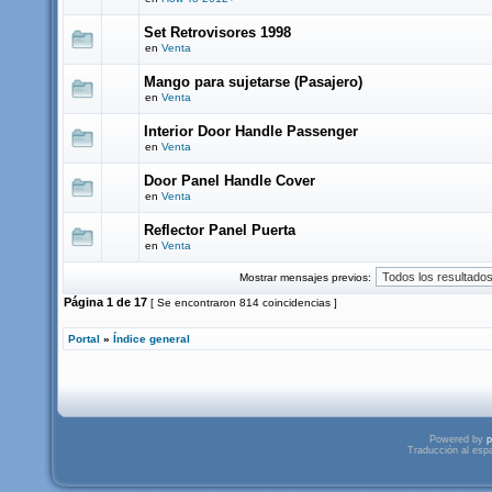
Set Retrovisores 1998
en
Venta
Mango para sujetarse (Pasajero)
en
Venta
Interior Door Handle Passenger
en
Venta
Door Panel Handle Cover
en
Venta
Reflector Panel Puerta
en
Venta
Mostrar mensajes previos:
Página
1
de
17
[ Se encontraron 814 coincidencias ]
Portal
»
Índice general
Powered by
p
Traducción al esp