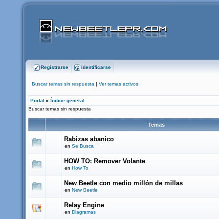
Registrarse
Identificarse
Buscar temas sin respuesta
|
Ver temas activos
Portal
»
Índice general
Buscar temas sin respuesta
Temas
Rabizas abanico
en
Se Busca
HOW TO: Remover Volante
en
How To
New Beetle con medio millón de millas
en
New Beetle
Relay Engine
en
Diagramas