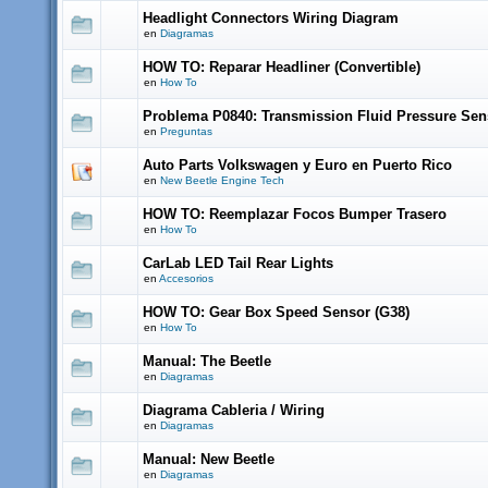
Headlight Connectors Wiring Diagram
en
Diagramas
HOW TO: Reparar Headliner (Convertible)
en
How To
Problema P0840: Transmission Fluid Pressure Sen
en
Preguntas
Auto Parts Volkswagen y Euro en Puerto Rico
en
New Beetle Engine Tech
HOW TO: Reemplazar Focos Bumper Trasero
en
How To
CarLab LED Tail Rear Lights
en
Accesorios
HOW TO: Gear Box Speed Sensor (G38)
en
How To
Manual: The Beetle
en
Diagramas
Diagrama Cableria / Wiring
en
Diagramas
Manual: New Beetle
en
Diagramas