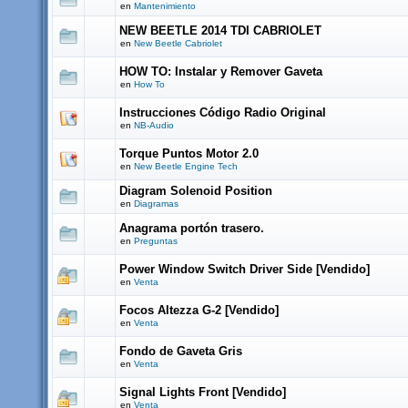
en
Mantenimiento
NEW BEETLE 2014 TDI CABRIOLET
en
New Beetle Cabriolet
HOW TO: Instalar y Remover Gaveta
en
How To
Instrucciones Código Radio Original
en
NB-Audio
Torque Puntos Motor 2.0
en
New Beetle Engine Tech
Diagram Solenoid Position
en
Diagramas
Anagrama portón trasero.
en
Preguntas
Power Window Switch Driver Side [Vendido]
en
Venta
Focos Altezza G-2 [Vendido]
en
Venta
Fondo de Gaveta Gris
en
Venta
Signal Lights Front [Vendido]
en
Venta