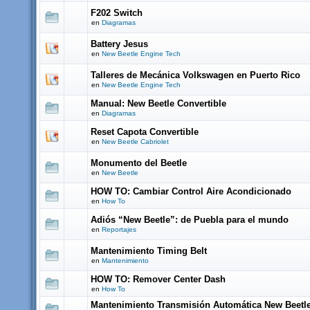
F202 Switch
en
Diagramas
Battery Jesus
en
New Beetle Engine Tech
Talleres de Mecánica Volkswagen en Puerto Rico
en
New Beetle Engine Tech
Manual: New Beetle Convertible
en
Diagramas
Reset Capota Convertible
en
New Beetle Cabriolet
Monumento del Beetle
en
New Beetle
HOW TO: Cambiar Control Aire Acondicionado
en
How To
Adiós “New Beetle”: de Puebla para el mundo
en
Reportajes
Mantenimiento Timing Belt
en
Mantenimiento
HOW TO: Remover Center Dash
en
How To
Mantenimiento Transmisión Automática New Beetl