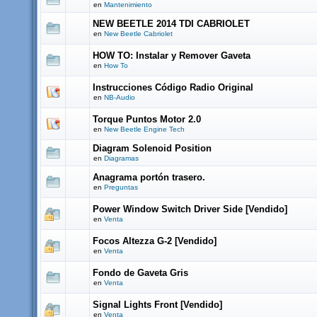
en
Mantenimiento
NEW BEETLE 2014 TDI CABRIOLET
en
New Beetle Cabriolet
HOW TO: Instalar y Remover Gaveta
en
How To
Instrucciones Código Radio Original
en
NB-Audio
Torque Puntos Motor 2.0
en
New Beetle Engine Tech
Diagram Solenoid Position
en
Diagramas
Anagrama portón trasero.
en
Preguntas
Power Window Switch Driver Side [Vendido]
en
Venta
Focos Altezza G-2 [Vendido]
en
Venta
Fondo de Gaveta Gris
en
Venta
Signal Lights Front [Vendido]
en
Venta