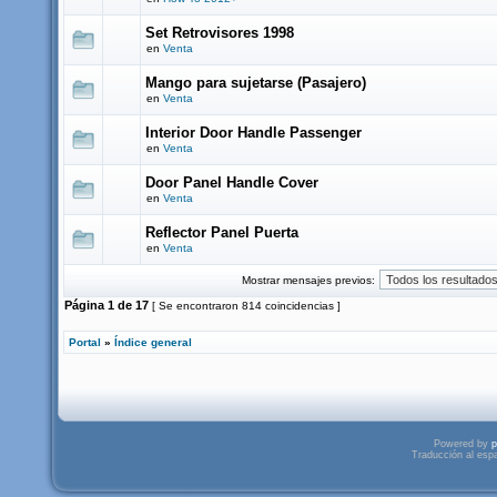
Set Retrovisores 1998
en
Venta
Mango para sujetarse (Pasajero)
en
Venta
Interior Door Handle Passenger
en
Venta
Door Panel Handle Cover
en
Venta
Reflector Panel Puerta
en
Venta
Mostrar mensajes previos:
Página
1
de
17
[ Se encontraron 814 coincidencias ]
Portal
»
Índice general
Powered by
p
Traducción al esp