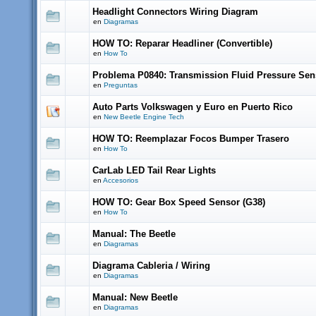
Headlight Connectors Wiring Diagram
en
Diagramas
HOW TO: Reparar Headliner (Convertible)
en
How To
Problema P0840: Transmission Fluid Pressure Sen
en
Preguntas
Auto Parts Volkswagen y Euro en Puerto Rico
en
New Beetle Engine Tech
HOW TO: Reemplazar Focos Bumper Trasero
en
How To
CarLab LED Tail Rear Lights
en
Accesorios
HOW TO: Gear Box Speed Sensor (G38)
en
How To
Manual: The Beetle
en
Diagramas
Diagrama Cableria / Wiring
en
Diagramas
Manual: New Beetle
en
Diagramas