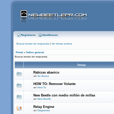
Registrarse
Identificarse
Buscar temas sin respuesta
|
Ver temas activos
Portal
»
Índice general
Buscar temas sin respuesta
Temas
Rabizas abanico
en
Se Busca
HOW TO: Remover Volante
en
How To
New Beetle con medio millón de millas
en
New Beetle
Relay Engine
en
Diagramas