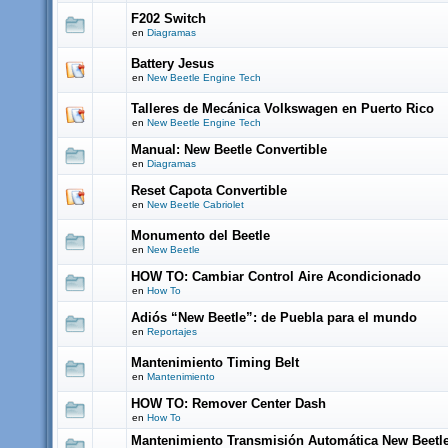
F202 Switch
en
Diagramas
Battery Jesus
en
New Beetle Engine Tech
Talleres de Mecánica Volkswagen en Puerto Rico
en
New Beetle Engine Tech
Manual: New Beetle Convertible
en
Diagramas
Reset Capota Convertible
en
New Beetle Cabriolet
Monumento del Beetle
en
New Beetle
HOW TO: Cambiar Control Aire Acondicionado
en
How To
Adiós “New Beetle”: de Puebla para el mundo
en
Reportajes
Mantenimiento Timing Belt
en
Mantenimiento
HOW TO: Remover Center Dash
en
How To
Mantenimiento Transmisión Automática New Beetl