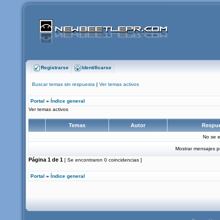
Registrarse
Identificarse
Buscar temas sin respuesta
|
Ver temas activos
Portal
»
Índice general
Ver temas activos
Temas
Autor
Respu
No se e
Mostrar mensajes p
Página
1
de
1
[ Se encontraron 0 coincidencias ]
Portal
»
Índice general