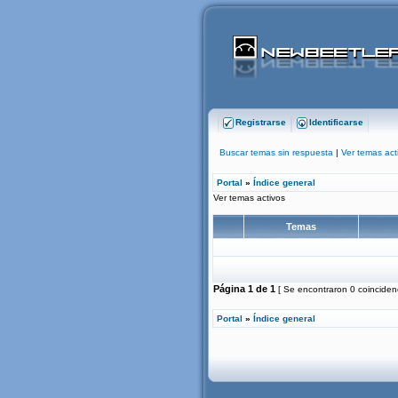
Registrarse
Identificarse
Buscar temas sin respuesta
|
Ver temas act
Portal
»
Índice general
Ver temas activos
Temas
Página
1
de
1
[ Se encontraron 0 coincidenc
Portal
»
Índice general