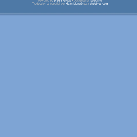
Powered by
phpBB Group
• Designed by
bozUNtu
Traducción al español por
Huan Manwë
para
phpbb-es.com