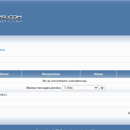
ivos
Autor
Respuestas
Vistas
No se encontraron coincidencias.
Mostrar mensajes previos:
ias ]
S