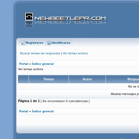
Registrarse
Identificarse
Buscar temas sin respuesta
|
Ver temas activos
Portal
»
Índice general
Ver temas activos
Temas
Autor
Respu
No se e
Mostrar mensajes p
Página
1
de
1
[ Se encontraron 0 coincidencias ]
Portal
»
Índice general