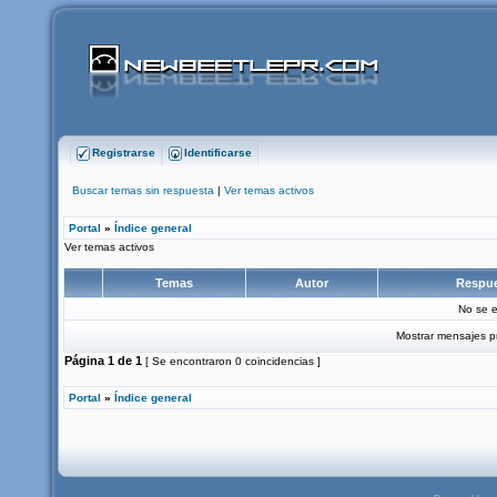
Registrarse
Identificarse
Buscar temas sin respuesta
|
Ver temas activos
Portal
»
Índice general
Ver temas activos
Temas
Autor
Respu
No se e
Mostrar mensajes p
Página
1
de
1
[ Se encontraron 0 coincidencias ]
Portal
»
Índice general