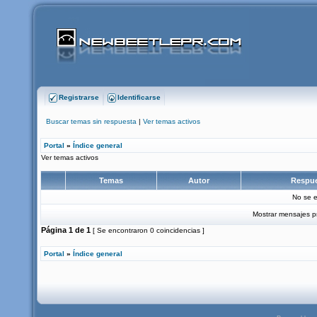
Registrarse
Identificarse
Buscar temas sin respuesta
|
Ver temas activos
Portal
»
Índice general
Ver temas activos
Temas
Autor
Respu
No se e
Mostrar mensajes p
Página
1
de
1
[ Se encontraron 0 coincidencias ]
Portal
»
Índice general