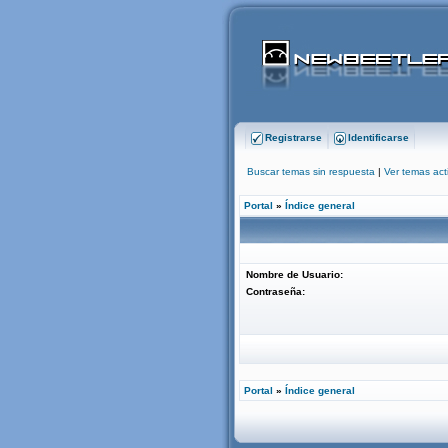
Registrarse
Identificarse
Buscar temas sin respuesta
|
Ver temas act
Portal
»
Índice general
Nombre de Usuario:
Contraseña:
Portal
»
Índice general