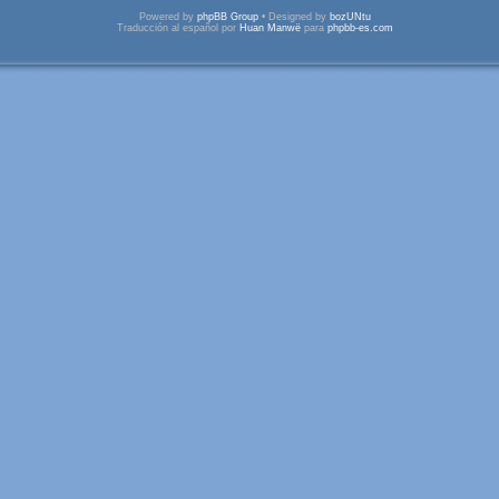
Powered by
phpBB Group
• Designed by
bozUNtu
Traducción al español por
Huan Manwë
para
phpbb-es.com