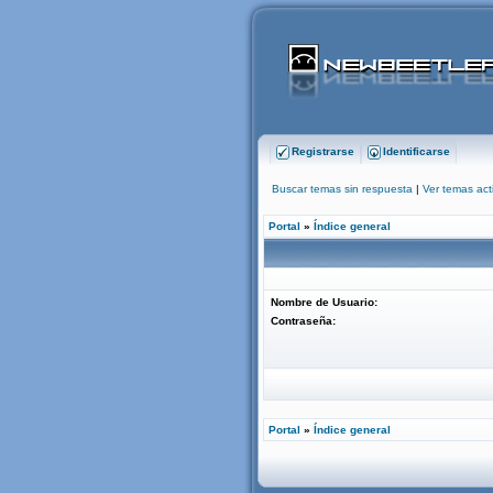
Registrarse
Identificarse
Buscar temas sin respuesta
|
Ver temas act
Portal
»
Índice general
Nombre de Usuario:
Contraseña:
Portal
»
Índice general