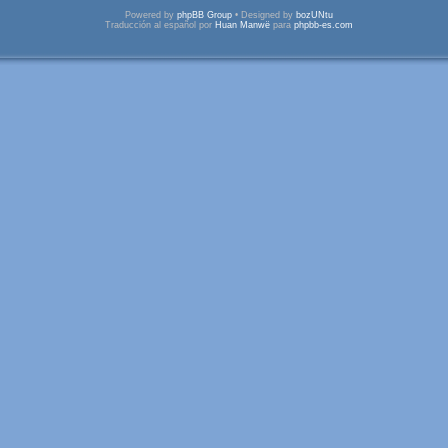
Powered by
phpBB Group
• Designed by
bozUNtu
Traducción al español por
Huan Manwë
para
phpbb-es.com