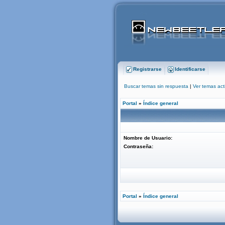
Registrarse
Identificarse
Buscar temas sin respuesta
|
Ver temas act
Portal
»
Índice general
Nombre de Usuario:
Contraseña:
Portal
»
Índice general