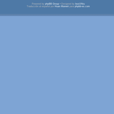
Powered by
phpBB Group
• Designed by
bozUNtu
Traducción al español por
Huan Manwë
para
phpbb-es.com