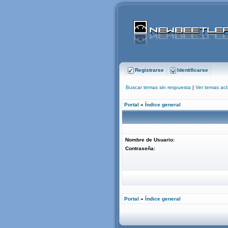
Registrarse
Identificarse
Buscar temas sin respuesta
|
Ver temas act
Portal
»
Índice general
Nombre de Usuario:
Contraseña:
Portal
»
Índice general