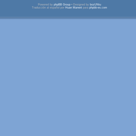
Powered by
phpBB Group
• Designed by
bozUNtu
Traducción al español por
Huan Manwë
para
phpbb-es.com