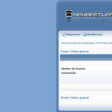
Registrarse
Identificarse
Buscar temas sin respuesta
|
Ver temas act
Portal
»
Índice general
Nombre de Usuario:
Contraseña:
Portal
»
Índice general