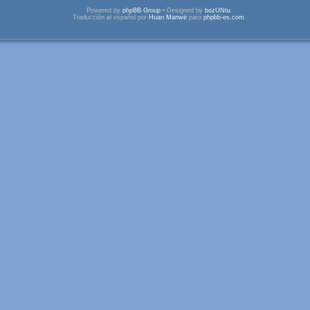
Powered by
phpBB Group
• Designed by
bozUNtu
Traducción al español por
Huan Manwë
para
phpbb-es.com