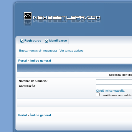
Registrarse
Identificarse
Buscar temas sin respuesta
|
Ver temas activos
Portal
»
Índice general
Necesita identifi
Nombre de Usuario:
Contraseña:
Olvidé mi contraseña
Identificarse automáti
Portal
»
Índice general