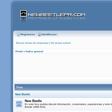
Registrarse
Identificarse
Buscar temas sin respuesta
|
Ver temas activos
Portal
»
Índice general
Foro
New Beetle
New Beetle
En este foro podrás discutir información, comentarios, experiencias y todo 
Beetle 1998-2011.