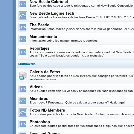
New Beetle Cabriolet
Este foro es dedicado a todo lo relacionado con el New Beetle Convertibl
New Beetle Engine Tech
Foro dedicado a los motores de los New Beetle "1.6, 1.8T, 2.0, TDI, 2.5L" y
The Beetle
Información, fotos, videos y discusiones sobre la nueva generación, el nu
Mantenimiento
Información sobre los mantenimientos requeridos
Reportajes
Aqui encontrarás información de todo lo nuevo relacionado al New Beetle. Re
cosas. "Solo administradores pueden crear mensajes"
Multimedia
Galeria de Fotos
Aqui podrás poner las fotos de New Beetles que consigas por internet, tus f
los demás usuarios.
Videos
Aqui puedes compartir tus videos y animaciones en flash relacionados con 
Miembros
Eres nuevo? Presentate. Quieres saludar a otro usuario? Hazlo aquí
Fotos NB Members
Aqui podrás poner las fotos de tu New Beetle. Contarnos sus modificacione
Photoshop
En este foro podrás postiar fotos de tus photoshops o algunos que encuent
Toys and Games