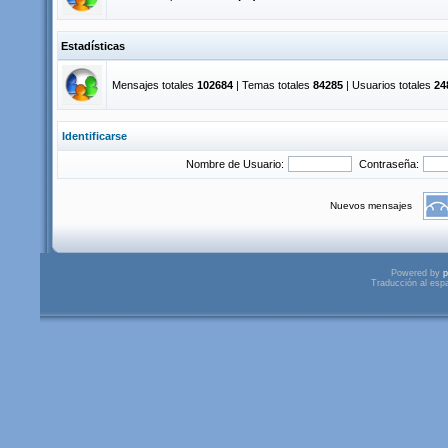
Estadísticas
Mensajes totales
102684
| Temas totales
84285
| Usuarios totales
24
Identificarse
Nombre de Usuario:
Contraseña:
Nuevos mensajes
Powered by
p
Traducción al esp