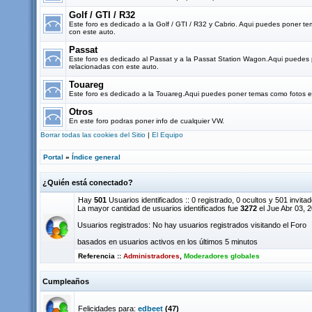
Golf / GTI / R32
Este foro es dedicado a la Golf / GTI / R32 y Cabrio. Aqui puedes poner t
con este auto.
Passat
Este foro es dedicado al Passat y a la Passat Station Wagon.Aqui puedes
relacionadas con este auto.
Touareg
Este foro es dedicado a la Touareg.Aqui puedes poner temas como fotos e 
Otros
En este foro podras poner info de cualquier VW.
Borrar todas las cookies del Sitio
|
El Equipo
Portal
»
Índice general
¿Quién está conectado?
Hay
501
Usuarios identificados :: 0 registrado, 0 ocultos y 501 invita
La mayor cantidad de usuarios identificados fue
3272
el Jue Abr 03, 
Usuarios registrados: No hay usuarios registrados visitando el Foro
basados en usuarios activos en los últimos 5 minutos
Referencia ::
Administradores
,
Moderadores globales
Cumpleaños
Felicidades para:
edbeet
(47)