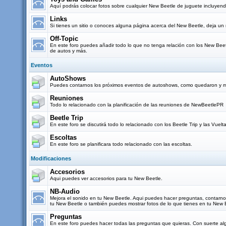
Aquí podrás colocar fotos sobre cualquier New Beetle de juguete incluyendo
Links
Si tienes un sitio o conoces alguna página acerca del New Beetle, deja un 
Off-Topic
En este foro puedes añadir todo lo que no tenga relación con los New Beetl
de autos y más.
Eventos
AutoShows
Puedes contarnos los próximos eventos de autoshows, como quedaron y mo
Reuniones
Todo lo relacionado con la planificación de las reuniones de NewBeetlePR
Beetle Trip
En este foro se discutirá todo lo relacionado con los Beetle Trip y las Vuel
Escoltas
En este foro se planificara todo relacionado con las escoltas.
Modificaciones
Accesorios
Aqui puedes ver accesorios para tu New Beetle.
NB-Audio
Mejora el sonido en tu New Beetle. Aqui puedes hacer preguntas, contarn
tu New Beetle o también puedes mostrar fotos de lo que tienes en tu New 
Preguntas
En este foro puedes hacer todas las preguntas que quieras. Con suerte al