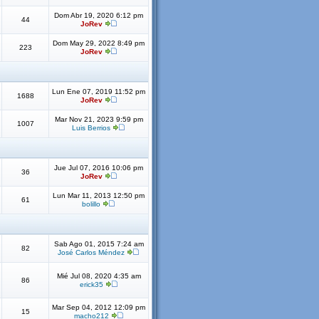
Dom Abr 19, 2020 6:12 pm
44
JoRev
Dom May 29, 2022 8:49 pm
223
JoRev
Lun Ene 07, 2019 11:52 pm
1688
JoRev
Mar Nov 21, 2023 9:59 pm
1007
Luis Berrios
Jue Jul 07, 2016 10:06 pm
36
JoRev
Lun Mar 11, 2013 12:50 pm
61
bolillo
Sab Ago 01, 2015 7:24 am
82
José Carlos Méndez
Mié Jul 08, 2020 4:35 am
86
erick35
Mar Sep 04, 2012 12:09 pm
15
macho212