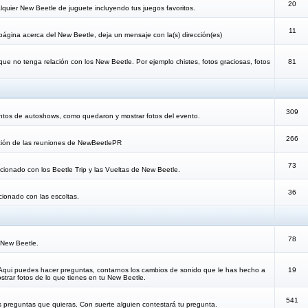
20
lquier New Beetle de juguete incluyendo tus juegos favoritos.
11
 página acerca del New Beetle, deja un mensaje con la(s) dirección(es)
que no tenga relación con los New Beetle. Por ejemplo chistes, fotos graciosas, fotos
81
309
ntos de autoshows, como quedaron y mostrar fotos del evento.
266
cación de las reuniones de NewBeetlePR
73
lacionado con los Beetle Trip y las Vueltas de New Beetle.
36
acionado con las escoltas.
78
 New Beetle.
 Aqui puedes hacer preguntas, contarnos los cambios de sonido que le has hecho a
19
trar fotos de lo que tienes en tu New Beetle.
541
s preguntas que quieras. Con suerte alguien contestará tu pregunta.