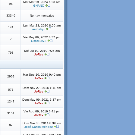
Mar Mar 19, 2024 6:23 am
94
GNANO
33349
No hay mensajes
Lun Mar 23, 2020 8:50 am
141
aeroalqui
Vie May 06, 2022 8:37 pm
7
Oscar1973
Mié Jul 10, 2019 7:26 am
798
JoRev
Mar Sep 10, 2019 9:40 pm
2909
JoRev
Dom Nov 27, 2016 1:11 pm
573
JoRev
Dom May 09, 2021 5:37 pm
1247
JoRev
Vie Ago 09, 2019 6:41 pm
3151
JoRev
Dom Mar 30, 2014 8:39 am
87
José Carlos Méndez
Lun May 07, 2012 9:07 pm