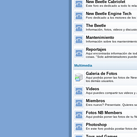
New Beetle Cabriolet
Este foro es dedicado a todo lo re
New Beetle Engine Tech
Foro dedicado a los motores de los 
The Beetle
Información, fotos, videos y discus
Mantenimiento
Información sobre los mantenimient
Reportajes
Aqui encontrarás información de todo
cosas. "Solo administradores puede
Multimedia
Galeria de Fotos
Aqui podrás poner las fotos de New B
los demás usuarios.
Videos
Aqui puedes compartir tus videos y 
Miembros
Eres nuevo? Presentate. Quieres sa
Fotos NB Members
Aqui podrás poner las fotos de tu 
Photoshop
En este foro podrás postiar fotos d
Toys and Games