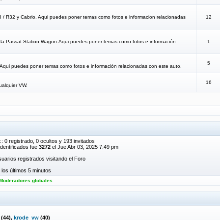
TI / R32 y Cabrio. Aqui puedes poner temas como fotos e informacion relacionadas
12
a la Passat Station Wagon.Aqui puedes poner temas como fotos e información
1
5
.Aqui puedes poner temas como fotos e información relacionadas con este auto.
16
ualquier VW.
: 0 registrado, 0 ocultos y 193 invitados
dentificados fue
3272
el Jue Abr 03, 2025 7:49 pm
uarios registrados visitando el Foro
los últimos 5 minutos
Moderadores globales
(44),
krode_vw
(40)