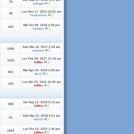
79
volkygirl
Lun Nov 17, 2014 10:51 am
38
PaulLennon
Mié Oct 09, 2019 2:09 pm
343
harrison
Sab Mar 18, 2017 2:26 am
1996
andyson
Lun Feb 06, 2017 12:18 am
1542
JoRev
Mié Ago 03, 2016 6:59 pm
981
jkv13
Lun Abr 25, 2016 10:39 am
245
JoRev
Vie Sep 13, 2019 6:13 pm
386
JoRev
Sab Mar 23, 2019 9:51 pm
91
robv14
Lun Oct 10, 2022 1:30 pm
2403
JoRev