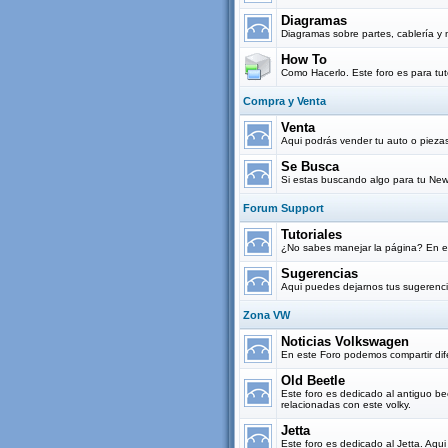
Diagramas
Diagramas sobre partes, cablería y 
How To
Como Hacerlo. Este foro es para tut
Compra y Venta
Venta
Aqui podrás vender tu auto o pieza
Se Busca
Si estas buscando algo para tu New
Forum Support
Tutoriales
¿No sabes manejar la página? En es
Sugerencias
Aqui puedes dejarnos tus sugerenci
Zona VW
Noticias Volkswagen
En este Foro podemos compartir dif
Old Beetle
Este foro es dedicado al antiguo be
relacionadas con este volky.
Jetta
Este foro es dedicado al Jetta. Aqu