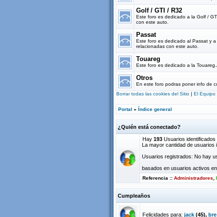
Golf / GTI / R32
Este foro es dedicado a la Golf / G
con este auto.
Passat
Este foro es dedicado al Passat y 
relacionadas con este auto.
Touareg
Este foro es dedicado a la Touareg
Otros
En este foro podras poner info de c
Borrar todas las cookies del Sitio
|
El Equipo
Portal
»
Índice general
¿Quién está conectado?
Hay
193
Usuarios identificados :
La mayor cantidad de usuarios i
Usuarios registrados: No hay us
basados en usuarios activos en 
Referencia ::
Administradores
,
Cumpleaños
Felicidades para:
jack
(45),
bre