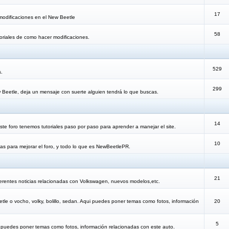
17
modificaciones en el New Beetle
58
oriales de como hacer modificaciones.
529
s.
299
 Beetle, deja un mensaje con suerte alguien tendrá lo que buscas.
14
te foro tenemos tutoriales paso por paso para aprender a manejar el site.
10
as para mejorar el foro, y todo lo que es NewBeetlePR.
21
erentes noticias relacionadas con Volkswagen, nuevos modelos,etc.
etle o vocho, volky, bolillo, sedan. Aqui puedes poner temas como fotos, información
20
5
i puedes poner temas como fotos, información relacionadas con este auto.