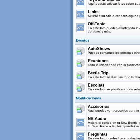
Aquí podrás colocar fotos sobre cua
Links
Si tienes un sitio o conoces alguna
Off-Topic
En este foro puedes añadir todo lo 
de autos y más.
Eventos
AutoShows
Puedes contarnos los próximos eve
Reuniones
Todo lo relacionado con la planifi
Beetle Trip
En este foro se discutirá todo lo re
Escoltas
En este foro se planificara todo rel
Modificaciones
Accesorios
Aqui puedes ver accesorios para tu
NB-Audio
Mejora el sonido en tu New Beetle.
tu New Beetle o también puedes mos
Preguntas
En este foro puedes hacer todas la