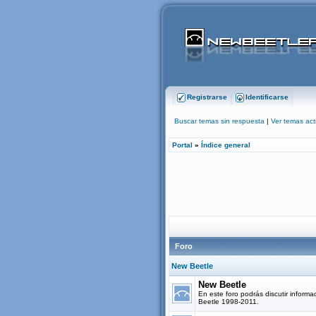
Registrarse
Identificarse
Buscar temas sin respuesta
|
Ver temas act
Portal
»
Índice general
Foro
New Beetle
New Beetle
En este foro podrás discutir informa
Beetle 1998-2011.