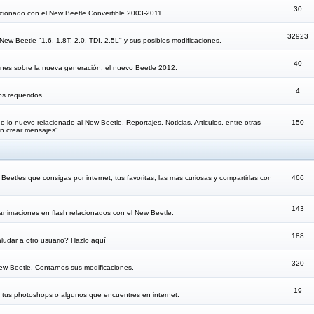
30
lacionado con el New Beetle Convertible 2003-2011
32923
New Beetle "1.6, 1.8T, 2.0, TDI, 2.5L" y sus posibles modificaciones.
40
iones sobre la nueva generación, el nuevo Beetle 2012.
4
os requeridos
 lo nuevo relacionado al New Beetle. Reportajes, Noticias, Articulos, entre otras
150
n crear mensajes"
eetles que consigas por internet, tus favoritas, las más curiosas y compartirlas con
466
143
animaciones en flash relacionados con el New Beetle.
188
ludar a otro usuario? Hazlo aquí
320
New Beetle. Contarnos sus modificaciones.
19
e tus photoshops o algunos que encuentres en internet.