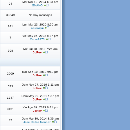
Mar Mar 19, 2024 6:23 am
94
GNANO
33349
No hay mensajes
Lun Mar 23, 2020 8:50 am
141
aeroalqui
Vie May 06, 2022 8:37 pm
7
Oscar1973
Mié Jul 10, 2019 7:26 am
798
JoRev
Mar Sep 10, 2019 9:40 pm
2909
JoRev
Dom Nov 27, 2016 1:11 pm
573
JoRev
Dom May 09, 2021 5:37 pm
1247
JoRev
Vie Ago 09, 2019 6:41 pm
3151
JoRev
Dom Mar 30, 2014 8:39 am
87
José Carlos Méndez
Lun May 07, 2012 9:07 pm