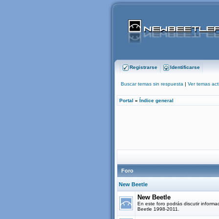
Registrarse
Identificarse
Buscar temas sin respuesta
|
Ver temas act
Portal
»
Índice general
Foro
New Beetle
New Beetle
En este foro podrás discutir informa
Beetle 1998-2011.