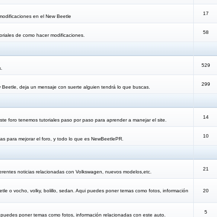
17
modificaciones en el New Beetle
58
oriales de como hacer modificaciones.
529
s.
299
 Beetle, deja un mensaje con suerte alguien tendrá lo que buscas.
14
te foro tenemos tutoriales paso por paso para aprender a manejar el site.
10
as para mejorar el foro, y todo lo que es NewBeetlePR.
21
erentes noticias relacionadas con Volkswagen, nuevos modelos,etc.
etle o vocho, volky, bolillo, sedan. Aqui puedes poner temas como fotos, información
20
5
i puedes poner temas como fotos, información relacionadas con este auto.