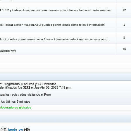
TI / R32 y Cabrio. Aqui puedes poner temas como fotos e informacion relacionadas
12
a la Passat Station Wagon.Aqui puedes poner temas como fotos e información
1
5
.Aqui puedes poner temas como fotos e información relacionadas con este auto.
16
ualquier VW.
: 0 registrado, 0 ocultos y 141 invitados
dentificados fue
3272
el Jue Abr 03, 2025 7:49 pm
uarios registrados visitando el Foro
los últimos 5 minutos
Moderadores globales
(44),
krode_vw
(40)