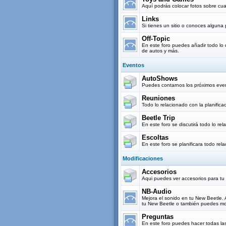
Aquí podrás colocar fotos sobre cua
Links
Si tienes un sitio o conoces alguna
Off-Topic
En este foro puedes añadir todo lo 
de autos y más.
Eventos
AutoShows
Puedes contarnos los próximos eve
Reuniones
Todo lo relacionado con la planifi
Beetle Trip
En este foro se discutirá todo lo re
Escoltas
En este foro se planificara todo rel
Modificaciones
Accesorios
Aqui puedes ver accesorios para tu
NB-Audio
Mejora el sonido en tu New Beetle.
tu New Beetle o también puedes mos
Preguntas
En este foro puedes hacer todas la