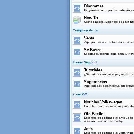
Diagramas
Diagramas sobre partes, cablería y 
How To
Como Hacerlo. Este foro es para tut
Compra y Venta
Venta
Aqui podrás vender tu auto o pieza
Se Busca
Si estas buscando algo para tu New
Forum Support
Tutoriales
¿No sabes manejar la página? En es
Sugerencias
Aqui puedes dejarnos tus sugerenci
Zona VW
Noticias Volkswagen
En este Foro podemos compartir dif
Old Beetle
Este foro es dedicado al antiguo be
relacionadas con este volky.
Jetta
Este foro es dedicado al Jetta. Aqu