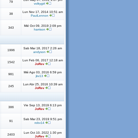
79
volkygirl
Lun Nov 17, 2014 10:51 am
38
PaulLennon
Mié Oct 09, 2019 2:09 pm
343
harrison
Sab Mar 18, 2017 2:26 am
1996
andyson
Lun Feb 06, 2017 12:18 am
1542
JoRev
Mié Ago 03, 2016 6:59 pm
981
jkv13
Lun Abr 25, 2016 10:39 am
245
JoRev
Vie Sep 13, 2019 6:13 pm
386
JoRev
Sab Mar 23, 2019 9:51 pm
91
robv14
Lun Oct 10, 2022 1:30 pm
2403
JoRev