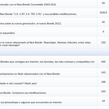
30
lacionado con el New Beetle Convertible 2003-2011
32923
New Beetle "1.6, 1.8T, 2.0, TDI, 2.5L" y sus posibles modificaciones.
40
iones sobre la nueva generación, el nuevo Beetle 2012.
4
os requeridos
 lo nuevo relacionado al New Beetle. Reportajes, Noticias, Articulos, entre otras
150
n crear mensajes"
eetles que consigas por internet, tus favoritas, las más curiosas y compartirlas con
466
143
animaciones en flash relacionados con el New Beetle.
188
ludar a otro usuario? Hazlo aquí
320
New Beetle. Contarnos sus modificaciones.
19
e tus photoshops o algunos que encuentres en internet.