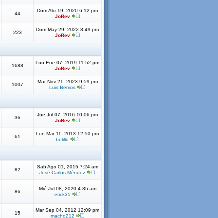
Dom Abr 19, 2020 6:12 pm
44
JoRev
Dom May 29, 2022 8:49 pm
223
JoRev
Lun Ene 07, 2019 11:52 pm
1688
JoRev
Mar Nov 21, 2023 9:59 pm
1007
Luis Berrios
Jue Jul 07, 2016 10:06 pm
36
JoRev
Lun Mar 11, 2013 12:50 pm
61
bolillo
Sab Ago 01, 2015 7:24 am
82
José Carlos Méndez
Mié Jul 08, 2020 4:35 am
86
erick35
Mar Sep 04, 2012 12:09 pm
15
macho212