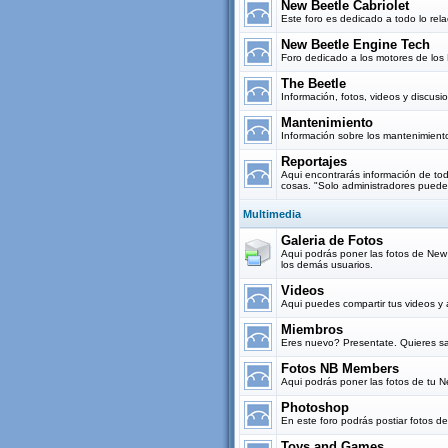
New Beetle Cabriolet
Este foro es dedicado a todo lo re
New Beetle Engine Tech
Foro dedicado a los motores de los 
The Beetle
Información, fotos, videos y discus
Mantenimiento
Información sobre los mantenimient
Reportajes
Aqui encontrarás información de todo
cosas. "Solo administradores puede
Multimedia
Galeria de Fotos
Aqui podrás poner las fotos de New B
los demás usuarios.
Videos
Aqui puedes compartir tus videos y 
Miembros
Eres nuevo? Presentate. Quieres sa
Fotos NB Members
Aqui podrás poner las fotos de tu 
Photoshop
En este foro podrás postiar fotos d
Toys and Games