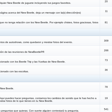
20
lquier New Beetle de juguete incluyendo tus juegos favoritos.
11
 página acerca del New Beetle, deja un mensaje con la(s) dirección(es)
que no tenga relación con los New Beetle. Por ejemplo chistes, fotos graciosas, fotos
81
309
ntos de autoshows, como quedaron y mostrar fotos del evento.
266
cación de las reuniones de NewBeetlePR
73
lacionado con los Beetle Trip y las Vueltas de New Beetle.
36
acionado con las escoltas.
78
 New Beetle.
 Aqui puedes hacer preguntas, contarnos los cambios de sonido que le has hecho a
19
trar fotos de lo que tienes en tu New Beetle.
541
s preguntas que quieras. Con suerte alguien contestará tu pregunta.