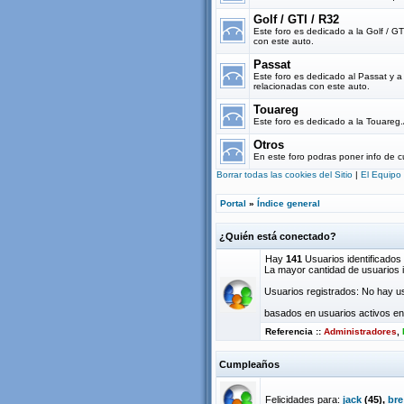
Golf / GTI / R32
Este foro es dedicado a la Golf / G
con este auto.
Passat
Este foro es dedicado al Passat y 
relacionadas con este auto.
Touareg
Este foro es dedicado a la Touareg
Otros
En este foro podras poner info de c
Borrar todas las cookies del Sitio
|
El Equipo
Portal
»
Índice general
¿Quién está conectado?
Hay
141
Usuarios identificados :
La mayor cantidad de usuarios i
Usuarios registrados: No hay us
basados en usuarios activos en 
Referencia ::
Administradores
,
Cumpleaños
Felicidades para:
jack
(45),
bre