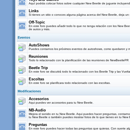
Aquí podrás colocar fotos sobre cualquier New Beetle de juguete incluyendo
Links
Si tienes un sitio o conoces alguna página acerca del New Beetle, deja un 
Off-Topic
En este foro puedes añadir todo lo que no tenga relación con los New Beetl
de autos y más.
Eventos
AutoShows
Puedes contarnos los próximos eventos de autoshows, como quedaron y mo
Reuniones
Todo lo relacionado con la planificación de las reuniones de NewBeetlePR
Beetle Trip
En este foro se discutirá todo lo relacionado con los Beetle Trip y las Vuel
Escoltas
En este foro se planificara todo relacionado con las escoltas.
Modificaciones
Accesorios
Aqui puedes ver accesorios para tu New Beetle.
NB-Audio
Mejora el sonido en tu New Beetle. Aqui puedes hacer preguntas, contarn
tu New Beetle o también puedes mostrar fotos de lo que tienes en tu New 
Preguntas
En este foro puedes hacer todas las preguntas que quieras. Con suerte al