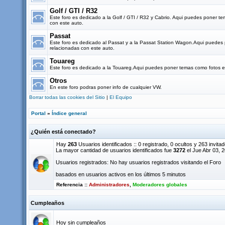
Golf / GTI / R32
Este foro es dedicado a la Golf / GTI / R32 y Cabrio. Aqui puedes poner t
con este auto.
Passat
Este foro es dedicado al Passat y a la Passat Station Wagon.Aqui puedes
relacionadas con este auto.
Touareg
Este foro es dedicado a la Touareg.Aqui puedes poner temas como fotos e 
Otros
En este foro podras poner info de cualquier VW.
Borrar todas las cookies del Sitio
|
El Equipo
Portal
»
Índice general
¿Quién está conectado?
Hay
263
Usuarios identificados :: 0 registrado, 0 ocultos y 263 invita
La mayor cantidad de usuarios identificados fue
3272
el Jue Abr 03, 
Usuarios registrados: No hay usuarios registrados visitando el Foro
basados en usuarios activos en los últimos 5 minutos
Referencia ::
Administradores
,
Moderadores globales
Cumpleaños
Hoy sin cumpleaños