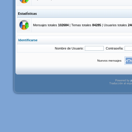
Estadísticas
Mensajes totales
102684
| Temas totales
84285
| Usuarios totales
24
Identificarse
Nombre de Usuario:
Contraseña:
Nuevos mensajes
Powered by
p
Traducción al esp