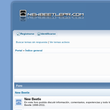
Registrarse
Identificarse
Buscar temas sin respuesta
|
Ver temas activos
Portal
»
Índice general
Foro
New Beetle
New Beetle
En este foro podrás discutir información, comentarios, experiencias y todo 
Beetle 1998-2011.