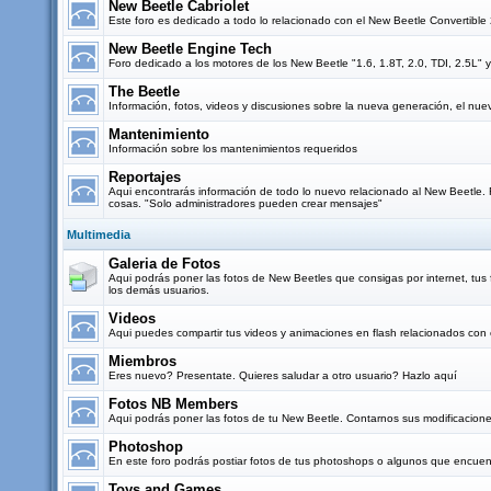
New Beetle Cabriolet
Este foro es dedicado a todo lo relacionado con el New Beetle Convertibl
New Beetle Engine Tech
Foro dedicado a los motores de los New Beetle "1.6, 1.8T, 2.0, TDI, 2.5L" y
The Beetle
Información, fotos, videos y discusiones sobre la nueva generación, el nu
Mantenimiento
Información sobre los mantenimientos requeridos
Reportajes
Aqui encontrarás información de todo lo nuevo relacionado al New Beetle. Re
cosas. "Solo administradores pueden crear mensajes"
Multimedia
Galeria de Fotos
Aqui podrás poner las fotos de New Beetles que consigas por internet, tus f
los demás usuarios.
Videos
Aqui puedes compartir tus videos y animaciones en flash relacionados con 
Miembros
Eres nuevo? Presentate. Quieres saludar a otro usuario? Hazlo aquí
Fotos NB Members
Aqui podrás poner las fotos de tu New Beetle. Contarnos sus modificacione
Photoshop
En este foro podrás postiar fotos de tus photoshops o algunos que encuent
Toys and Games