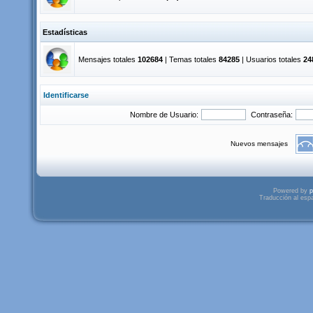
Estadísticas
Mensajes totales
102684
| Temas totales
84285
| Usuarios totales
24
Identificarse
Nombre de Usuario:
Contraseña:
Nuevos mensajes
Powered by
p
Traducción al esp