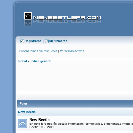
Registrarse
Identificarse
Buscar temas sin respuesta
|
Ver temas activos
Portal
»
Índice general
Foro
New Beetle
New Beetle
En este foro podrás discutir información, comentarios, experiencias y todo 
Beetle 1998-2011.