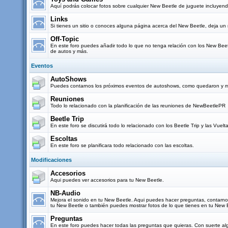
Aquí podrás colocar fotos sobre cualquier New Beetle de juguete incluyendo
Links
Si tienes un sitio o conoces alguna página acerca del New Beetle, deja un 
Off-Topic
En este foro puedes añadir todo lo que no tenga relación con los New Beetl
de autos y más.
Eventos
AutoShows
Puedes contarnos los próximos eventos de autoshows, como quedaron y mo
Reuniones
Todo lo relacionado con la planificación de las reuniones de NewBeetlePR
Beetle Trip
En este foro se discutirá todo lo relacionado con los Beetle Trip y las Vuel
Escoltas
En este foro se planificara todo relacionado con las escoltas.
Modificaciones
Accesorios
Aqui puedes ver accesorios para tu New Beetle.
NB-Audio
Mejora el sonido en tu New Beetle. Aqui puedes hacer preguntas, contarn
tu New Beetle o también puedes mostrar fotos de lo que tienes en tu New 
Preguntas
En este foro puedes hacer todas las preguntas que quieras. Con suerte al