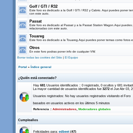
Golf / GTI / R32
Este foro es dedicado a la Golf / GTI / R32 y Cabrio. Aqui puedes poner t
con este auto.
Passat
Este foro es dedicado al Passat y a la Passat Station Wagon.Aqui puedes
relacionadas con este auto.
Touareg
Este foro es dedicado a la Touareg.Aqui puedes poner temas como fotos e 
Otros
En este foro podras poner info de cualquier VW.
Borrar todas las cookies del Sitio
|
El Equipo
Portal
»
Índice general
¿Quién está conectado?
Hay
681
Usuarios identificados :: 0 registrado, 0 ocultos y 681 invita
La mayor cantidad de usuarios identificados fue
3272
el Jue Abr 03, 
Usuarios registrados: No hay usuarios registrados visitando el Foro
basados en usuarios activos en los últimos 5 minutos
Referencia ::
Administradores
,
Moderadores globales
Cumpleaños
Felicidades para:
edbeet
(47)