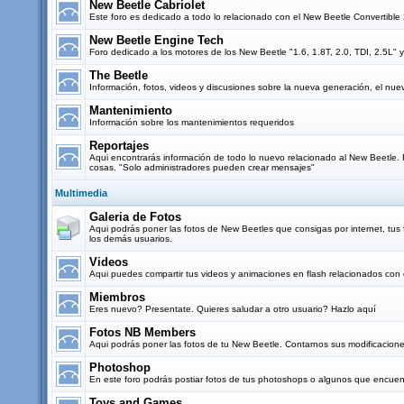
New Beetle Cabriolet
Este foro es dedicado a todo lo relacionado con el New Beetle Convertibl
New Beetle Engine Tech
Foro dedicado a los motores de los New Beetle "1.6, 1.8T, 2.0, TDI, 2.5L" y
The Beetle
Información, fotos, videos y discusiones sobre la nueva generación, el nu
Mantenimiento
Información sobre los mantenimientos requeridos
Reportajes
Aqui encontrarás información de todo lo nuevo relacionado al New Beetle. Re
cosas. "Solo administradores pueden crear mensajes"
Multimedia
Galeria de Fotos
Aqui podrás poner las fotos de New Beetles que consigas por internet, tus f
los demás usuarios.
Videos
Aqui puedes compartir tus videos y animaciones en flash relacionados con 
Miembros
Eres nuevo? Presentate. Quieres saludar a otro usuario? Hazlo aquí
Fotos NB Members
Aqui podrás poner las fotos de tu New Beetle. Contarnos sus modificacione
Photoshop
En este foro podrás postiar fotos de tus photoshops o algunos que encuent
Toys and Games