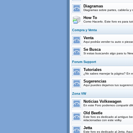
Diagramas
Diagramas sobre partes, cablería y 
How To
Como Hacerlo. Este foro es para tut
Compra y Venta
Venta
Aqui podrás vender tu auto o pieza
Se Busca
Si estas buscando algo para tu New
Forum Support
Tutoriales
¿No sabes manejar la página? En es
Sugerencias
Aqui puedes dejarnos tus sugerenci
Zona VW
Noticias Volkswagen
En este Foro podemos compartir dif
Old Beetle
Este foro es dedicado al antiguo be
relacionadas con este volky.
Jetta
Este foro es dedicado al Jetta. Aqu