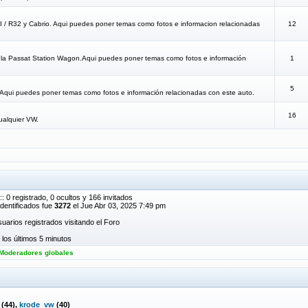
TI / R32 y Cabrio. Aqui puedes poner temas como fotos e informacion relacionadas
12
a la Passat Station Wagon.Aqui puedes poner temas como fotos e información
1
5
.Aqui puedes poner temas como fotos e información relacionadas con este auto.
16
ualquier VW.
: 0 registrado, 0 ocultos y 166 invitados
dentificados fue
3272
el Jue Abr 03, 2025 7:49 pm
uarios registrados visitando el Foro
los últimos 5 minutos
Moderadores globales
(44),
krode_vw
(40)