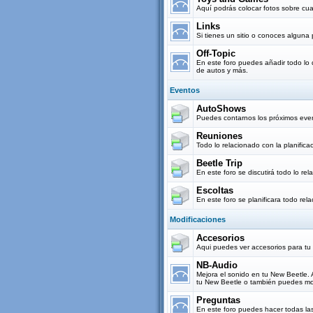
Aquí podrás colocar fotos sobre cua
Links
Si tienes un sitio o conoces alguna
Off-Topic
En este foro puedes añadir todo lo 
de autos y más.
Eventos
AutoShows
Puedes contarnos los próximos eve
Reuniones
Todo lo relacionado con la planifi
Beetle Trip
En este foro se discutirá todo lo re
Escoltas
En este foro se planificara todo rel
Modificaciones
Accesorios
Aqui puedes ver accesorios para tu
NB-Audio
Mejora el sonido en tu New Beetle.
tu New Beetle o también puedes mos
Preguntas
En este foro puedes hacer todas la