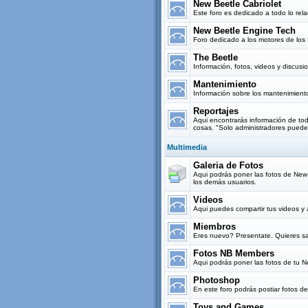
New Beetle Cabriolet
Este foro es dedicado a todo lo re
New Beetle Engine Tech
Foro dedicado a los motores de los 
The Beetle
Información, fotos, videos y discus
Mantenimiento
Información sobre los mantenimient
Reportajes
Aqui encontrarás información de todo
cosas. "Solo administradores puede
Multimedia
Galeria de Fotos
Aqui podrás poner las fotos de New B
los demás usuarios.
Videos
Aqui puedes compartir tus videos y 
Miembros
Eres nuevo? Presentate. Quieres sa
Fotos NB Members
Aqui podrás poner las fotos de tu 
Photoshop
En este foro podrás postiar fotos d
Toys and Games