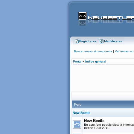
Registrarse
Identificarse
Buscar temas sin respuesta
|
Ver temas act
Portal
»
Índice general
Foro
New Beetle
New Beetle
En este foro podrás discutir informa
Beetle 1998-2011.