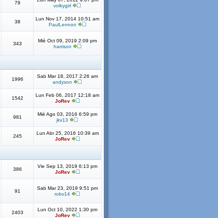
79
volkygirl
Lun Nov 17, 2014 10:51 am
38
PaulLennon
Mié Oct 09, 2019 2:09 pm
343
harrison
Sab Mar 18, 2017 2:26 am
1996
andyson
Lun Feb 06, 2017 12:18 am
1542
JoRev
Mié Ago 03, 2016 6:59 pm
981
jkv13
Lun Abr 25, 2016 10:39 am
245
JoRev
Vie Sep 13, 2019 6:13 pm
386
JoRev
Sab Mar 23, 2019 9:51 pm
91
robv14
Lun Oct 10, 2022 1:30 pm
2403
JoRev