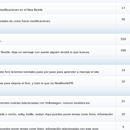
17
modificaciones en el New Beetle
58
oriales de como hacer modificaciones.
529
s.
299
 Beetle, deja un mensaje con suerte alguien tendrá lo que buscas.
14
te foro tenemos tutoriales paso por paso para aprender a manejar el site.
10
as para mejorar el foro, y todo lo que es NewBeetlePR.
21
erentes noticias relacionadas con Volkswagen, nuevos modelos,etc.
etle o vocho, volky, bolillo, sedan. Aqui puedes poner temas como fotos, información
20
5
i puedes poner temas como fotos, información relacionadas con este auto.