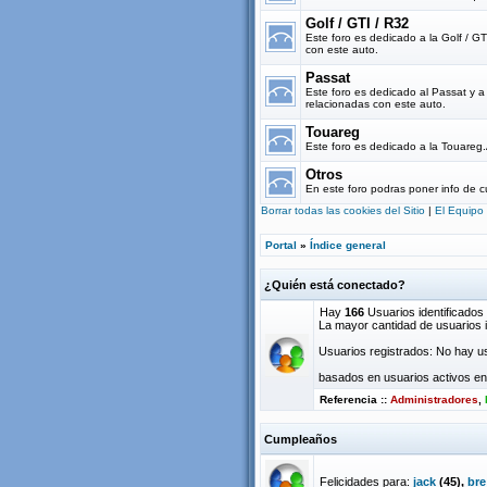
Golf / GTI / R32
Este foro es dedicado a la Golf / G
con este auto.
Passat
Este foro es dedicado al Passat y 
relacionadas con este auto.
Touareg
Este foro es dedicado a la Touareg
Otros
En este foro podras poner info de c
Borrar todas las cookies del Sitio
|
El Equipo
Portal
»
Índice general
¿Quién está conectado?
Hay
166
Usuarios identificados :
La mayor cantidad de usuarios i
Usuarios registrados: No hay us
basados en usuarios activos en 
Referencia ::
Administradores
,
Cumpleaños
Felicidades para:
jack
(45),
bre