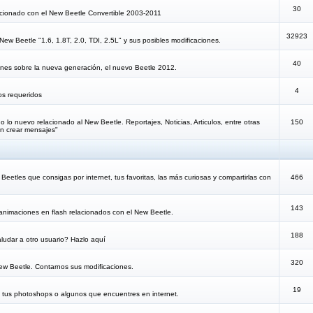
30
lacionado con el New Beetle Convertible 2003-2011
32923
New Beetle "1.6, 1.8T, 2.0, TDI, 2.5L" y sus posibles modificaciones.
40
iones sobre la nueva generación, el nuevo Beetle 2012.
4
os requeridos
 lo nuevo relacionado al New Beetle. Reportajes, Noticias, Articulos, entre otras
150
n crear mensajes"
eetles que consigas por internet, tus favoritas, las más curiosas y compartirlas con
466
143
animaciones en flash relacionados con el New Beetle.
188
ludar a otro usuario? Hazlo aquí
320
New Beetle. Contarnos sus modificaciones.
19
e tus photoshops o algunos que encuentres en internet.