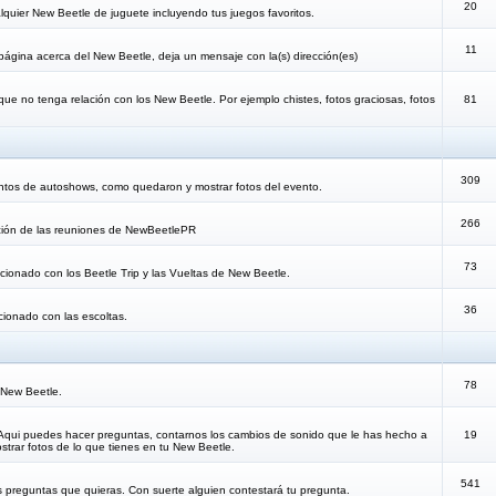
20
lquier New Beetle de juguete incluyendo tus juegos favoritos.
11
 página acerca del New Beetle, deja un mensaje con la(s) dirección(es)
que no tenga relación con los New Beetle. Por ejemplo chistes, fotos graciosas, fotos
81
309
ntos de autoshows, como quedaron y mostrar fotos del evento.
266
cación de las reuniones de NewBeetlePR
73
lacionado con los Beetle Trip y las Vueltas de New Beetle.
36
acionado con las escoltas.
78
 New Beetle.
 Aqui puedes hacer preguntas, contarnos los cambios de sonido que le has hecho a
19
trar fotos de lo que tienes en tu New Beetle.
541
s preguntas que quieras. Con suerte alguien contestará tu pregunta.