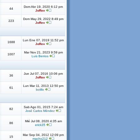
Dom Abr 19, 2020 6:12 pm
44
JoRev
Dom May 29, 2022 8:49 pm
223
JoRev
Lun Ene 07, 2019 11:52 pm
1688
JoRev
Mar Nov 21, 2023 9:59 pm
1007
Luis Berrios
Jue Jul 07, 2016 10:06 pm
36
JoRev
Lun Mar 11, 2013 12:50 pm
61
bolillo
Sab Ago 01, 2015 7:24 am
82
José Carlos Méndez
Mié Jul 08, 2020 4:35 am
86
erick35
Mar Sep 04, 2012 12:09 pm
15
macho212