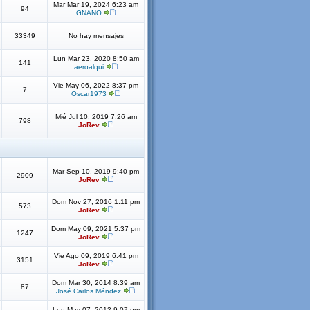
Mar Mar 19, 2024 6:23 am
94
GNANO
33349
No hay mensajes
Lun Mar 23, 2020 8:50 am
141
aeroalqui
Vie May 06, 2022 8:37 pm
7
Oscar1973
Mié Jul 10, 2019 7:26 am
798
JoRev
Mar Sep 10, 2019 9:40 pm
2909
JoRev
Dom Nov 27, 2016 1:11 pm
573
JoRev
Dom May 09, 2021 5:37 pm
1247
JoRev
Vie Ago 09, 2019 6:41 pm
3151
JoRev
Dom Mar 30, 2014 8:39 am
87
José Carlos Méndez
Lun May 07, 2012 9:07 pm