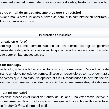
ores reducirán el número de publicaciones realizadas, hasta incluso pueden 
ce de e-mail de un usuario, ¡me pide que me registre!
iar e-mail a otros usuarios a través del foro, si la administración habilitara 
l por usuarios anónimos.
Publicación de mensajes
ensaje en el foro?
foro registrate como miembro, haciendo clic en el enlace de registro, general
antes de poder publicar y reponder. Abajo de cada foro encontrarás una lista
de votar en las encuestas, etc.
ar un mensaje?
derador, solo puede borrar o editar sus propios mensajes. Para editarlos de
urante un cierto periodo de tiempo. Si alguien respondió su tema, encontrará
las veces que lo ha sido. No aparece si fue un moderador o la administración 
aratorio. Los usuarios normales no podrán borrar sus temas después de que 
rma a mi mensaje?
es debe crearla en el Panel de Control de Usuario. Una vez creada, active l
una firma por defecto a todos sus mensajes activando la casilla correcta en s
opción
Añadir firma
dentro del perfil.