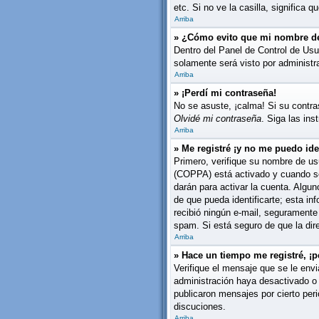
etc. Si no ve la casilla, significa q
Arriba
» ¿Cómo evito que mi nombre de 
Dentro del Panel de Control de Usu
solamente será visto por administ
Arriba
» ¡Perdí mi contraseña!
No se asuste, ¡calma! Si su contra
Olvidé mi contraseña
. Siga las in
Arriba
» Me registré ¡y no me puedo iden
Primero, verifique su nombre de usu
(COPPA) está activado y cuando se 
darán para activar la cuenta. Algu
de que pueda identificarte; esta inf
recibió ningún e-mail, seguramente 
spam. Si está seguro de que la dir
Arriba
» Hace un tiempo me registré, ¡
Verifique el mensaje que se le envi
administración haya desactivado o
publicaron mensajes por cierto peri
discuciones.
Arriba