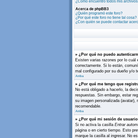
¿Cómo encuentro todos mis archivos
Acerca de phpBB3
¿Quién programó este foro?
¿Por qué este foro no tiene tal cosa?
¿Con quién se puede contactar acerc
» ¿Por qué no puedo autenticar
Existen varias razones por lo cuál
correctamente. Si lo están, comuní
mal configurado por su dueño y/o te
Arriba
» ¿Por qué me tengo que registr
No está obligado a hacerlo, la dec
respuestas. Sin embargo, estar reg
su imagen personalizada (avatar),
recomendable.
Arriba
» ¿Por qué mi sesión de usuari
Si no activa la casilla
Entrar autom
página o en cierto tiempo. Esto pr
marque la casilla al ingresar. No e