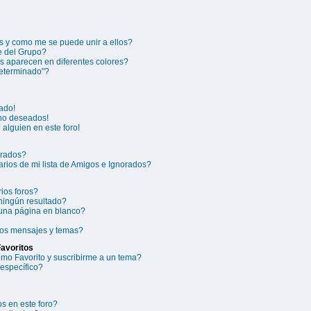
 y como me se puede unir a ellos?
 del Grupo?
 aparecen en diferentes colores?
eterminado"?
ado!
 no deseados!
alguien en este foro!
orados?
rios de mi lista de Amigos e Ignorados?
ios foros?
ningún resultado?
una página en blanco?
ios mensajes y temas?
Favoritos
como Favorito y suscribirme a un tema?
específico?
s en este foro?