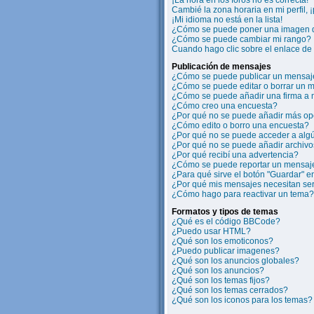
¡La hora en los foros no es correcta!
Cambié la zona horaria en mi perfil, 
¡Mi idioma no está en la lista!
¿Cómo se puede poner una imagen d
¿Cómo se puede cambiar mi rango?
Cuando hago clic sobre el enlace de 
Publicación de mensajes
¿Cómo se puede publicar un mensaje
¿Cómo se puede editar o borrar un 
¿Cómo se puede añadir una firma a
¿Cómo creo una encuesta?
¿Por qué no se puede añadir más op
¿Cómo edito o borro una encuesta?
¿Por qué no se puede acceder a algú
¿Por qué no se puede añadir archivo
¿Por qué recibí una advertencia?
¿Cómo se puede reportar un mensaj
¿Para qué sirve el botón "Guardar" e
¿Por qué mis mensajes necesitan se
¿Cómo hago para reactivar un tema?
Formatos y tipos de temas
¿Qué es el código BBCode?
¿Puedo usar HTML?
¿Qué son los emoticonos?
¿Puedo publicar imagenes?
¿Qué son los anuncios globales?
¿Qué son los anuncios?
¿Qué son los temas fijos?
¿Qué son los temas cerrados?
¿Qué son los iconos para los temas?