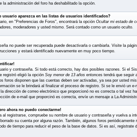
ue la administración del foro ha deshabilitado la opción.
usuario aparezca en las listas de usuarios identificados?
ario, en "Preferencias de Foros", encontrará la opción
Ocultar mi estado de 
radores, moderadores y usted mismo. Será contado como un usuario oculto.
seña no puede ser recuperada puede desactivarla o cambiarla. Visite la página
strucciones y estará identificado nuevamente en muy poco tiempo.
tificar!
ario y contraseña. Si todo está correcto, hay dos posibles razones. Si el Sis
registró eligió la opción
Soy menor de 13 años
entonces tendrá que seguir a
nos foros disponen que las cuentas deben ser activadas, ya sea por usted mi
ormación se le brindará al finalizar el proceso de registro. Si se le envió un e-
la dirección de correo electrónico que proporcionó no es correcta o tal vez ha
ección de e-mail que proporcinó es correcta, envíe un mensaje a La Administr
pero ahora no puedo conectarme!
a al registrarse, compruebe su nombre de usuario y contraseña y vuelva a inte
 borrado su cuenta por alguna razón. También, algunos foros periódicamente
odo de tiempo para reducir el peso de la base de datos. Si es así, registrate 