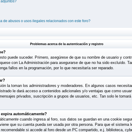
 adjuntos?
a de abusos o usos ilegales relacionados con este foro?
Problemas acerca de la autenticación y registro
me?
 esto puede suceder. Primero, asegúrese de que su nombre de usuario y cont
quese con La Administración para asegurarse de que no ha sido excluído. Tam
nga fallos en la programación, por lo que necesitaría ser reparado.
ar?
isión la toman los administradores y moderadores. En algunos casos necesitar
istrado le dará acceso a contenidos adicionales y/o ventajas que como usuario
 mensajes privados, suscripción a grupos de usuarios, etc. Tan solo le toma
o expira automáticamente?
áticamente
cuando ingresa al foro, sus datos se guardan en una cookie segura,
eviene que su cuenta pueda ser usada por otra persona. Para que el sistema
s recomendable si accede al foro desde un PC compartido, e.j. biblioteca, cyb