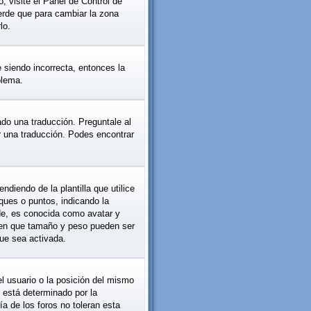
, visite el Panel de Control de
erde que para cambiar la zona
lo.
e siendo incorrecta, entonces la
blema.
ado una traducción. Preguntale al
er una traducción. Podes encontrar
iendo de la plantilla que utilice
oques o puntos, indicando la
de, es conocida como avatar y
y en que tamaño y peso pueden ser
ue sea activada.
l usuario o la posición del mismo
 está determinado por la
a de los foros no toleran esta