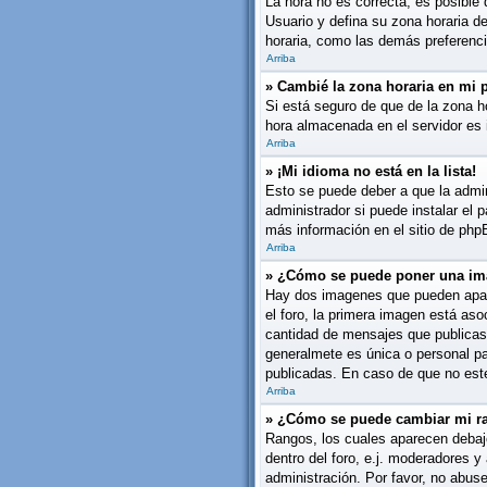
La hora no es correcta, es posible 
Usuario y defina su zona horaria d
horaria, como las demás preferenci
Arriba
» Cambié la zona horaria en mi pe
Si está seguro de que de la zona ho
hora almacenada en el servidor es 
Arriba
» ¡Mi idioma no está en la lista!
Esto se puede deber a que la admin
administrador si puede instalar el 
más información en el sitio de phpBB
Arriba
» ¿Cómo se puede poner una im
Hay dos imagenes que pueden apare
el foro, la primera imagen está aso
cantidad de mensajes que publicas
generalmete es única o personal pa
publicadas. En caso de que no este
Arriba
» ¿Cómo se puede cambiar mi r
Rangos, los cuales aparecen debajo
dentro del foro, e.j. moderadores 
administración. Por favor, no abus