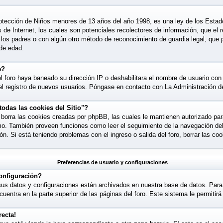
tección de Niños menores de 13 años del año 1998, es una ley de los Estad
os de Internet, los cuales son potenciales recolectores de información, que el 
e los padres o con algún otro método de reconocimiento de guardia legal, que 
 de edad.
e?
l foro haya baneado su dirección IP o deshabilitara el nombre de usuario con e
l registro de nuevos usuarios. Póngase en contacto con La Administración del
todas las cookies del Sitio"?
o" borra las cookies creadas por phpBB, las cuales le mantienen autorizado p
smo. También proveen funciones como leer el seguimiento de la navegación del f
ión. Si está teniendo problemas con el ingreso o salida del foro, borrar las 
Preferencias de usuario y configuraciones
onfiguración?
sus datos y configuraciones están archivados en nuestra base de datos. Para 
cuentra en la parte superior de las páginas del foro. Este sistema le permitir
recta!