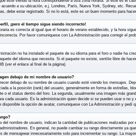
que esté viendo la hora correspondiente a otra zona horaria. Si este es el caso
e acuerdo a su ubicación, e.j. Londres, París, Nueva York, Sydney, etc. Recu
as, debe estar registrado. Si no lo está, este es un buen momento para hacer
rfil, ¡pero el tiempo sigue siendo incorrecto!
raria es correcta al igual que el horario de verano establecido, y la hora sigu
incorrecta. Por favor comuniquese con La Administración para corregir el pro
istración no ha instalado el paquete de su idioma para el foro o nadie ha cre
paquete del idioma que necesita. Si el paquete no existe, sentíte libre de hac
 (ver el enlace al final de la página).
agen debajo de mi nombre de usuario?
cer debajo de su nombre de usuario cuando esté viendo los mensajes. Depend
ciada a la posición (rank) del usuario, generalmente en forma de estrellas, bl
te o el status dentro del foro. La segunda, usualmente una imagen más gran
ra cada usuario. Es la administración quien decide si se pueden usar o no 
 disponible la opción de avatar, comuniquese con La Administración y pedí q
ango?
 del nombre de usuario, indican la cantidad de publicaciones realizadas por e
y administradores. En general, no puede cambiar su rango directamente ya que
es de mensajeear innecesariamente solo para incrementar su rango. La mayorí