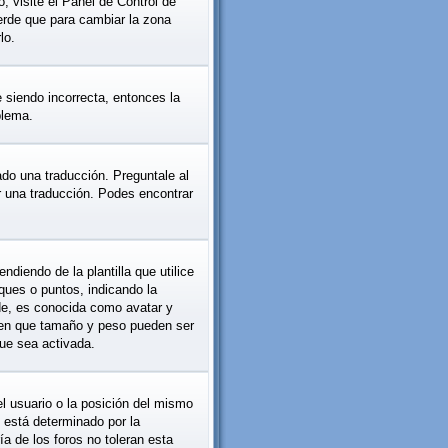
, visite el Panel de Control de
erde que para cambiar la zona
lo.
e siendo incorrecta, entonces la
blema.
ado una traducción. Preguntale al
er una traducción. Podes encontrar
iendo de la plantilla que utilice
oques o puntos, indicando la
de, es conocida como avatar y
y en que tamaño y peso pueden ser
ue sea activada.
l usuario o la posición del mismo
 está determinado por la
a de los foros no toleran esta