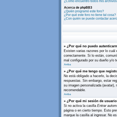
¿Cómo encuentro todos mis archivos
Acerca de phpBB3
¿Quién programó este foro?
¿Por qué este foro no tiene tal cosa?
¿Con quién se puede contactar acerc
» ¿Por qué no puedo autenticar
Existen varias razones por lo cuál
correctamente. Si lo están, comuní
mal configurado por su dueño y/o te
Arriba
» ¿Por qué me tengo que registr
No está obligado a hacerlo, la dec
respuestas. Sin embargo, estar reg
su imagen personalizada (avatar),
recomendable.
Arriba
» ¿Por qué mi sesión de usuari
Si no activa la casilla
Entrar autom
página o en cierto tiempo. Esto pr
marque la casilla al ingresar. No e