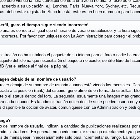
que esté viendo la hora correspondiente a otra zona horaria. Si este es el caso
e acuerdo a su ubicación, e.j. Londres, París, Nueva York, Sydney, etc. Recu
as, debe estar registrado. Si no lo está, este es un buen momento para hacer
rfil, ¡pero el tiempo sigue siendo incorrecto!
raria es correcta al igual que el horario de verano establecido, y la hora sigu
incorrecta. Por favor comuniquese con La Administración para corregir el pro
istración no ha instalado el paquete de su idioma para el foro o nadie ha cre
paquete del idioma que necesita. Si el paquete no existe, sentíte libre de hac
 (ver el enlace al final de la página).
agen debajo de mi nombre de usuario?
cer debajo de su nombre de usuario cuando esté viendo los mensajes. Depend
ciada a la posición (rank) del usuario, generalmente en forma de estrellas, bl
te o el status dentro del foro. La segunda, usualmente una imagen más gran
ra cada usuario. Es la administración quien decide si se pueden usar o no 
 disponible la opción de avatar, comuniquese con La Administración y pedí q
ango?
 del nombre de usuario, indican la cantidad de publicaciones realizadas por e
y administradores. En general, no puede cambiar su rango directamente ya que
es de mensajeear innecesariamente solo para incrementar su rango. La mayorí