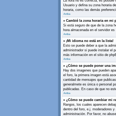
La hora no es correcta, es posible 
Usuario y defina su zona horaria d
horaria, como las demás preferenci
Arriba
» Cambié la zona horaria en mi pe
Si está seguro de que de la zona ho
hora almacenada en el servidor es 
Arriba
» ¡Mi idioma no está en la lista!
Esto se puede deber a que la admin
administrador si puede instalar el 
más información en el sitio de phpBB
Arriba
» ¿Cómo se puede poner una im
Hay dos imagenes que pueden apare
el foro, la primera imagen está aso
cantidad de mensajes que publicas
generalmete es única o personal pa
publicadas. En caso de que no este
Arriba
» ¿Cómo se puede cambiar mi r
Rangos, los cuales aparecen debajo
dentro del foro, e.j. moderadores 
administración. Por favor, no abus