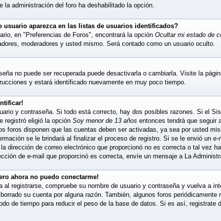
ue la administración del foro ha deshabilitado la opción.
usuario aparezca en las listas de usuarios identificados?
ario, en "Preferencias de Foros", encontrará la opción
Ocultar mi estado de 
radores, moderadores y usted mismo. Será contado como un usuario oculto.
seña no puede ser recuperada puede desactivarla o cambiarla. Visite la página
strucciones y estará identificado nuevamente en muy poco tiempo.
tificar!
ario y contraseña. Si todo está correcto, hay dos posibles razones. Si el Sis
registró eligió la opción
Soy menor de 13 años
entonces tendrá que seguir a
nos foros disponen que las cuentas deben ser activadas, ya sea por usted mi
ormación se le brindará al finalizar el proceso de registro. Si se le envió un e-
la dirección de correo electrónico que proporcionó no es correcta o tal vez ha
ección de e-mail que proporcinó es correcta, envíe un mensaje a La Administr
pero ahora no puedo conectarme!
a al registrarse, compruebe su nombre de usuario y contraseña y vuelva a inte
 borrado su cuenta por alguna razón. También, algunos foros periódicamente
odo de tiempo para reducir el peso de la base de datos. Si es así, registrate 