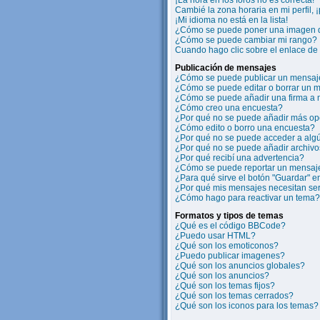
¡La hora en los foros no es correcta!
Cambié la zona horaria en mi perfil, 
¡Mi idioma no está en la lista!
¿Cómo se puede poner una imagen d
¿Cómo se puede cambiar mi rango?
Cuando hago clic sobre el enlace de 
Publicación de mensajes
¿Cómo se puede publicar un mensaje
¿Cómo se puede editar o borrar un 
¿Cómo se puede añadir una firma a
¿Cómo creo una encuesta?
¿Por qué no se puede añadir más op
¿Cómo edito o borro una encuesta?
¿Por qué no se puede acceder a algú
¿Por qué no se puede añadir archivo
¿Por qué recibí una advertencia?
¿Cómo se puede reportar un mensaj
¿Para qué sirve el botón "Guardar" e
¿Por qué mis mensajes necesitan se
¿Cómo hago para reactivar un tema?
Formatos y tipos de temas
¿Qué es el código BBCode?
¿Puedo usar HTML?
¿Qué son los emoticonos?
¿Puedo publicar imagenes?
¿Qué son los anuncios globales?
¿Qué son los anuncios?
¿Qué son los temas fijos?
¿Qué son los temas cerrados?
¿Qué son los iconos para los temas?