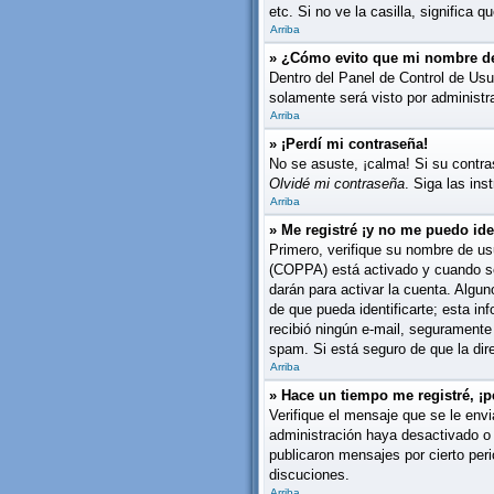
etc. Si no ve la casilla, significa q
Arriba
» ¿Cómo evito que mi nombre de 
Dentro del Panel de Control de Usu
solamente será visto por administ
Arriba
» ¡Perdí mi contraseña!
No se asuste, ¡calma! Si su contra
Olvidé mi contraseña
. Siga las in
Arriba
» Me registré ¡y no me puedo iden
Primero, verifique su nombre de usu
(COPPA) está activado y cuando se 
darán para activar la cuenta. Algu
de que pueda identificarte; esta inf
recibió ningún e-mail, seguramente 
spam. Si está seguro de que la dir
Arriba
» Hace un tiempo me registré, ¡
Verifique el mensaje que se le envi
administración haya desactivado o
publicaron mensajes por cierto peri
discuciones.
Arriba