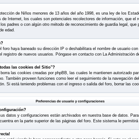
tección de Niños menores de 13 años del año 1998, es una ley de los Estad
os de Internet, los cuales son potenciales recolectores de información, que el 
e los padres o con algún otro método de reconocimiento de guardia legal, que 
 de edad.
e?
l foro haya baneado su dirección IP o deshabilitara el nombre de usuario con e
l registro de nuevos usuarios. Póngase en contacto con La Administración del
todas las cookies del Sitio"?
o" borra las cookies creadas por phpBB, las cuales le mantienen autorizado p
smo. También proveen funciones como leer el seguimiento de la navegación del f
ión. Si está teniendo problemas con el ingreso o salida del foro, borrar las 
Preferencias de usuario y configuraciones
onfiguración?
sus datos y configuraciones están archivados en nuestra base de datos. Para 
cuentra en la parte superior de las páginas del foro. Este sistema le permitir
recta!