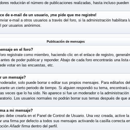
ores reducirán el número de publicaciones realizadas, hasta incluso pueden 
ce de e-mail de un usuario, ¡me pide que me registre!
iar e-mail a otros usuarios a través del foro, si la administración habilitara 
l por usuarios anónimos.
Publicación de mensajes
ensaje en el foro?
foro registrate como miembro, haciendo clic en el enlace de registro, general
antes de poder publicar y reponder. Abajo de cada foro encontrarás una lista
de votar en las encuestas, etc.
ar un mensaje?
derador, solo puede borrar o editar sus propios mensajes. Para editarlos de
urante un cierto periodo de tiempo. Si alguien respondió su tema, encontrará
las veces que lo ha sido. No aparece si fue un moderador o la administración 
aratorio. Los usuarios normales no podrán borrar sus temas después de que 
rma a mi mensaje?
es debe crearla en el Panel de Control de Usuario. Una vez creada, active l
una firma por defecto a todos sus mensajes activando la casilla correcta en s
opción
Añadir firma
dentro del perfil.