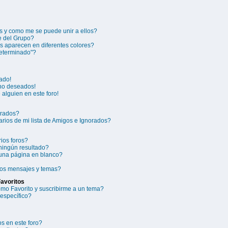
 y como me se puede unir a ellos?
 del Grupo?
 aparecen en diferentes colores?
eterminado"?
ado!
 no deseados!
alguien en este foro!
orados?
rios de mi lista de Amigos e Ignorados?
ios foros?
ningún resultado?
una página en blanco?
ios mensajes y temas?
Favoritos
como Favorito y suscribirme a un tema?
específico?
s en este foro?