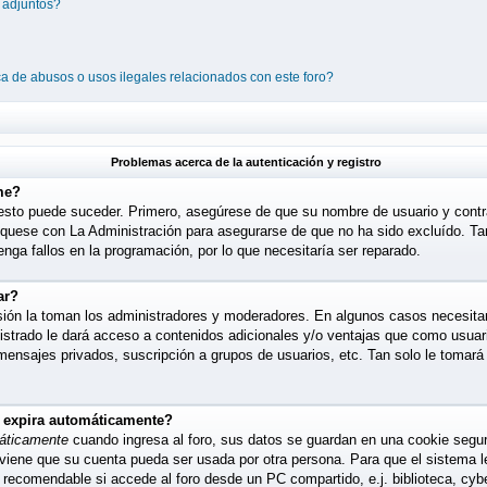
 adjuntos?
a de abusos o usos ilegales relacionados con este foro?
Problemas acerca de la autenticación y registro
me?
 esto puede suceder. Primero, asegúrese de que su nombre de usuario y cont
quese con La Administración para asegurarse de que no ha sido excluído. Tam
nga fallos en la programación, por lo que necesitaría ser reparado.
ar?
isión la toman los administradores y moderadores. En algunos casos necesitar
istrado le dará acceso a contenidos adicionales y/o ventajas que como usuario
 mensajes privados, suscripción a grupos de usuarios, etc. Tan solo le toma
o expira automáticamente?
áticamente
cuando ingresa al foro, sus datos se guardan en una cookie segura,
eviene que su cuenta pueda ser usada por otra persona. Para que el sistema
s recomendable si accede al foro desde un PC compartido, e.j. biblioteca, cyb