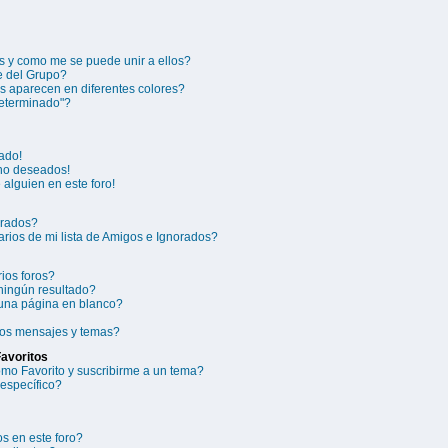
 y como me se puede unir a ellos?
 del Grupo?
 aparecen en diferentes colores?
eterminado"?
ado!
 no deseados!
alguien en este foro!
orados?
rios de mi lista de Amigos e Ignorados?
ios foros?
ningún resultado?
una página en blanco?
ios mensajes y temas?
Favoritos
como Favorito y suscribirme a un tema?
específico?
s en este foro?