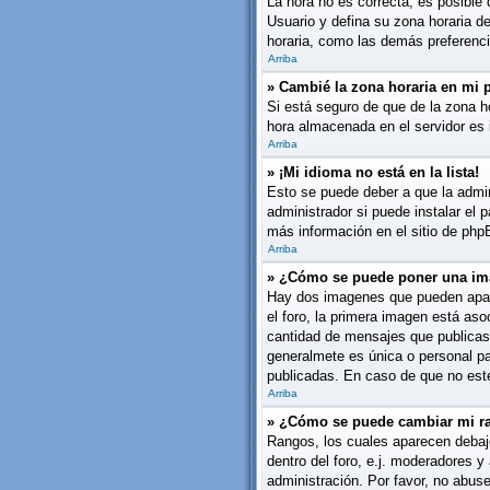
La hora no es correcta, es posible 
Usuario y defina su zona horaria d
horaria, como las demás preferenci
Arriba
» Cambié la zona horaria en mi pe
Si está seguro de que de la zona ho
hora almacenada en el servidor es 
Arriba
» ¡Mi idioma no está en la lista!
Esto se puede deber a que la admin
administrador si puede instalar el 
más información en el sitio de phpBB
Arriba
» ¿Cómo se puede poner una im
Hay dos imagenes que pueden apare
el foro, la primera imagen está aso
cantidad de mensajes que publicas
generalmete es única o personal pa
publicadas. En caso de que no este
Arriba
» ¿Cómo se puede cambiar mi r
Rangos, los cuales aparecen debajo
dentro del foro, e.j. moderadores 
administración. Por favor, no abus