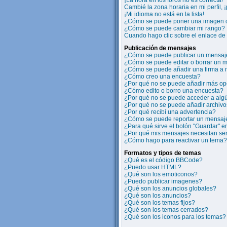
¡La hora en los foros no es correcta!
Cambié la zona horaria en mi perfil, 
¡Mi idioma no está en la lista!
¿Cómo se puede poner una imagen d
¿Cómo se puede cambiar mi rango?
Cuando hago clic sobre el enlace de 
Publicación de mensajes
¿Cómo se puede publicar un mensaje
¿Cómo se puede editar o borrar un 
¿Cómo se puede añadir una firma a
¿Cómo creo una encuesta?
¿Por qué no se puede añadir más op
¿Cómo edito o borro una encuesta?
¿Por qué no se puede acceder a algú
¿Por qué no se puede añadir archivo
¿Por qué recibí una advertencia?
¿Cómo se puede reportar un mensaj
¿Para qué sirve el botón "Guardar" e
¿Por qué mis mensajes necesitan se
¿Cómo hago para reactivar un tema?
Formatos y tipos de temas
¿Qué es el código BBCode?
¿Puedo usar HTML?
¿Qué son los emoticonos?
¿Puedo publicar imagenes?
¿Qué son los anuncios globales?
¿Qué son los anuncios?
¿Qué son los temas fijos?
¿Qué son los temas cerrados?
¿Qué son los iconos para los temas?