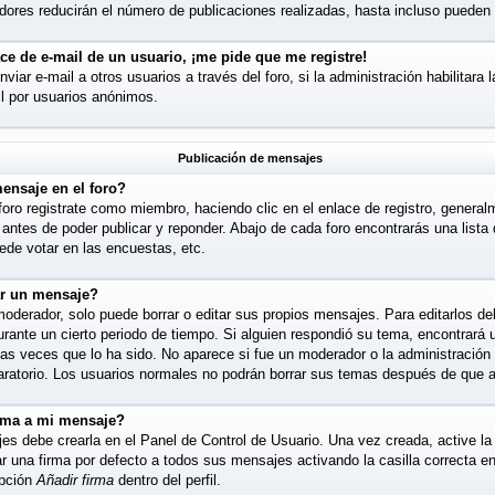
ores reducirán el número de publicaciones realizadas, hasta incluso pueden 
ce de e-mail de un usuario, ¡me pide que me registre!
iar e-mail a otros usuarios a través del foro, si la administración habilitara 
l por usuarios anónimos.
Publicación de mensajes
ensaje en el foro?
foro registrate como miembro, haciendo clic en el enlace de registro, general
antes de poder publicar y reponder. Abajo de cada foro encontrarás una lista
de votar en las encuestas, etc.
ar un mensaje?
derador, solo puede borrar o editar sus propios mensajes. Para editarlos de
urante un cierto periodo de tiempo. Si alguien respondió su tema, encontrará
las veces que lo ha sido. No aparece si fue un moderador o la administración 
aratorio. Los usuarios normales no podrán borrar sus temas después de que 
rma a mi mensaje?
es debe crearla en el Panel de Control de Usuario. Una vez creada, active l
una firma por defecto a todos sus mensajes activando la casilla correcta en s
opción
Añadir firma
dentro del perfil.