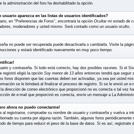
ue la administración del foro ha deshabilitado la opción.
usuario aparezca en las listas de usuarios identificados?
ario, en "Preferencias de Foros", encontrará la opción
Ocultar mi estado de 
radores, moderadores y usted mismo. Será contado como un usuario oculto.
seña no puede ser recuperada puede desactivarla o cambiarla. Visite la página
strucciones y estará identificado nuevamente en muy poco tiempo.
tificar!
ario y contraseña. Si todo está correcto, hay dos posibles razones. Si el Sis
registró eligió la opción
Soy menor de 13 años
entonces tendrá que seguir a
nos foros disponen que las cuentas deben ser activadas, ya sea por usted mi
ormación se le brindará al finalizar el proceso de registro. Si se le envió un e-
la dirección de correo electrónico que proporcionó no es correcta o tal vez ha
ección de e-mail que proporcinó es correcta, envíe un mensaje a La Administr
pero ahora no puedo conectarme!
a al registrarse, compruebe su nombre de usuario y contraseña y vuelva a inte
 borrado su cuenta por alguna razón. También, algunos foros periódicamente
odo de tiempo para reducir el peso de la base de datos. Si es así, registrate 