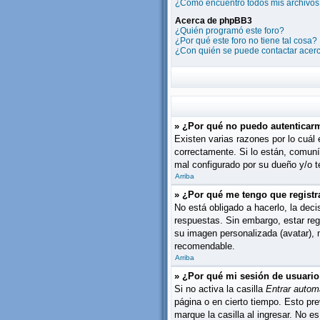
¿Cómo encuentro todos mis archivos
Acerca de phpBB3
¿Quién programó este foro?
¿Por qué este foro no tiene tal cosa?
¿Con quién se puede contactar acerc
» ¿Por qué no puedo autenticar
Existen varias razones por lo cuál
correctamente. Si lo están, comuní
mal configurado por su dueño y/o te
Arriba
» ¿Por qué me tengo que registr
No está obligado a hacerlo, la dec
respuestas. Sin embargo, estar reg
su imagen personalizada (avatar),
recomendable.
Arriba
» ¿Por qué mi sesión de usuari
Si no activa la casilla
Entrar autom
página o en cierto tiempo. Esto pr
marque la casilla al ingresar. No e