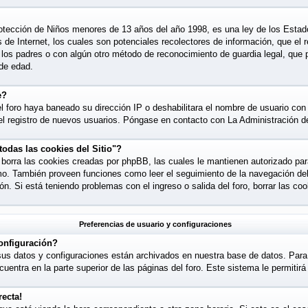
tección de Niños menores de 13 años del año 1998, es una ley de los Estad
os de Internet, los cuales son potenciales recolectores de información, que el 
e los padres o con algún otro método de reconocimiento de guardia legal, que 
 de edad.
e?
l foro haya baneado su dirección IP o deshabilitara el nombre de usuario con e
l registro de nuevos usuarios. Póngase en contacto con La Administración del
todas las cookies del Sitio"?
o" borra las cookies creadas por phpBB, las cuales le mantienen autorizado p
smo. También proveen funciones como leer el seguimiento de la navegación del f
ión. Si está teniendo problemas con el ingreso o salida del foro, borrar las 
Preferencias de usuario y configuraciones
onfiguración?
sus datos y configuraciones están archivados en nuestra base de datos. Para 
cuentra en la parte superior de las páginas del foro. Este sistema le permitir
recta!