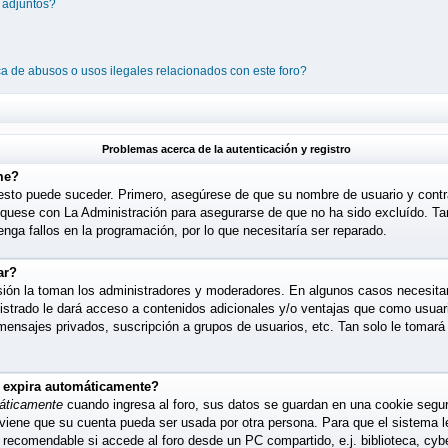
 adjuntos?
a de abusos o usos ilegales relacionados con este foro?
Problemas acerca de la autenticación y registro
me?
 esto puede suceder. Primero, asegúrese de que su nombre de usuario y cont
quese con La Administración para asegurarse de que no ha sido excluído. Tam
nga fallos en la programación, por lo que necesitaría ser reparado.
ar?
isión la toman los administradores y moderadores. En algunos casos necesitar
istrado le dará acceso a contenidos adicionales y/o ventajas que como usuario
 mensajes privados, suscripción a grupos de usuarios, etc. Tan solo le toma
o expira automáticamente?
áticamente
cuando ingresa al foro, sus datos se guardan en una cookie segura,
eviene que su cuenta pueda ser usada por otra persona. Para que el sistema
s recomendable si accede al foro desde un PC compartido, e.j. biblioteca, cyb