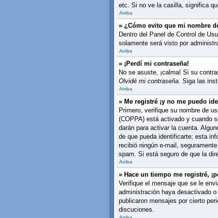
etc. Si no ve la casilla, significa q
Arriba
» ¿Cómo evito que mi nombre de 
Dentro del Panel de Control de Usu
solamente será visto por administ
Arriba
» ¡Perdí mi contraseña!
No se asuste, ¡calma! Si su contra
Olvidé mi contraseña
. Siga las in
Arriba
» Me registré ¡y no me puedo iden
Primero, verifique su nombre de usu
(COPPA) está activado y cuando se 
darán para activar la cuenta. Algu
de que pueda identificarte; esta inf
recibió ningún e-mail, seguramente 
spam. Si está seguro de que la dir
Arriba
» Hace un tiempo me registré, ¡
Verifique el mensaje que se le envi
administración haya desactivado o
publicaron mensajes por cierto peri
discuciones.
Arriba