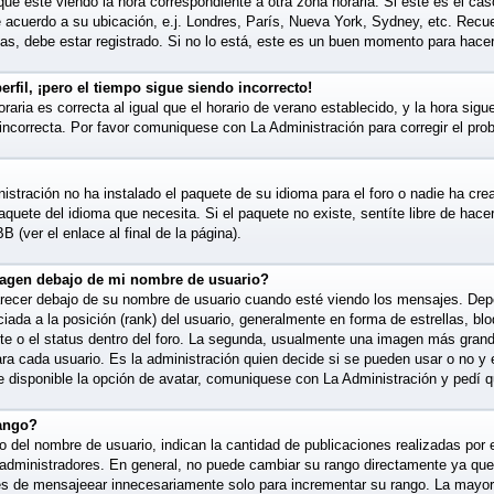
que esté viendo la hora correspondiente a otra zona horaria. Si este es el caso
e acuerdo a su ubicación, e.j. Londres, París, Nueva York, Sydney, etc. Recu
as, debe estar registrado. Si no lo está, este es un buen momento para hacer
rfil, ¡pero el tiempo sigue siendo incorrecto!
raria es correcta al igual que el horario de verano establecido, y la hora sigu
incorrecta. Por favor comuniquese con La Administración para corregir el pro
istración no ha instalado el paquete de su idioma para el foro o nadie ha cre
paquete del idioma que necesita. Si el paquete no existe, sentíte libre de hac
 (ver el enlace al final de la página).
agen debajo de mi nombre de usuario?
cer debajo de su nombre de usuario cuando esté viendo los mensajes. Depend
ciada a la posición (rank) del usuario, generalmente en forma de estrellas, bl
te o el status dentro del foro. La segunda, usualmente una imagen más gran
ra cada usuario. Es la administración quien decide si se pueden usar o no 
 disponible la opción de avatar, comuniquese con La Administración y pedí q
ango?
 del nombre de usuario, indican la cantidad de publicaciones realizadas por e
y administradores. En general, no puede cambiar su rango directamente ya que
es de mensajeear innecesariamente solo para incrementar su rango. La mayorí