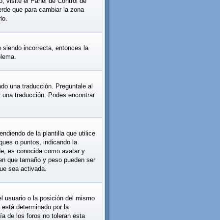
, visite el Panel de Control de
erde que para cambiar la zona
lo.
e siendo incorrecta, entonces la
blema.
ado una traducción. Preguntale al
er una traducción. Podes encontrar
iendo de la plantilla que utilice
oques o puntos, indicando la
de, es conocida como avatar y
y en que tamaño y peso pueden ser
ue sea activada.
l usuario o la posición del mismo
 está determinado por la
a de los foros no toleran esta